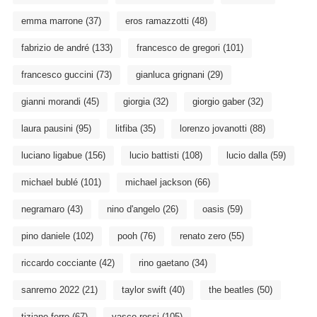
emma marrone
(37)
eros ramazzotti
(48)
fabrizio de andré
(133)
francesco de gregori
(101)
francesco guccini
(73)
gianluca grignani
(29)
gianni morandi
(45)
giorgia
(32)
giorgio gaber
(32)
laura pausini
(95)
litfiba
(35)
lorenzo jovanotti
(88)
luciano ligabue
(156)
lucio battisti
(108)
lucio dalla
(59)
michael bublé
(101)
michael jackson
(66)
negramaro
(43)
nino d'angelo
(26)
oasis
(59)
pino daniele
(102)
pooh
(76)
renato zero
(55)
riccardo cocciante
(42)
rino gaetano
(34)
sanremo 2022
(21)
taylor swift
(40)
the beatles
(50)
tiziano ferro
(67)
vasco rossi
(105)