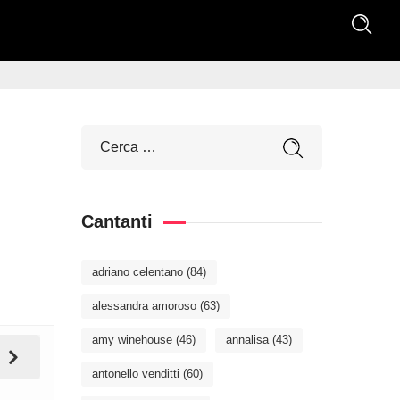
Cantanti
adriano celentano
(84)
alessandra amoroso
(63)
amy winehouse
(46)
annalisa
(43)
antonello venditti
(60)