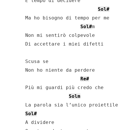
È tempo di decidere

Sol#
Ma ho bisogno di tempo per me

Sol#
m

Non mi sentirò colpevole

Di accettare i miei difetti

Scusa se

Non ho niente da perdere

Re#
Più mi guardi più credo che

Solm
Sol#
A dividere
