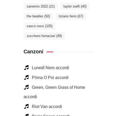
sanremo 2022
(21)
taylor swift
(40)
the beatles
(50)
tiziano ferro
(67)
vasco rossi
(105)
zucchero fornaciari
(49)
Canzoni
Lunedì Nero accordi
Prima O Poi accordi
Green, Green Grass of Home
accordi
Riot Van accordi