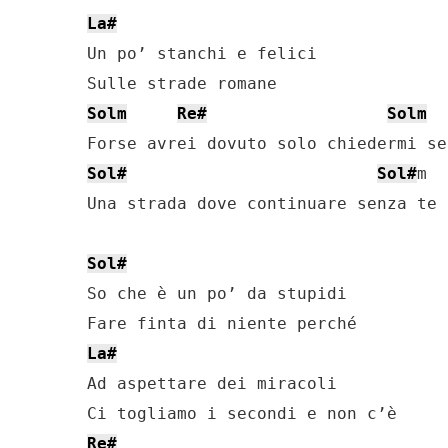
La#
Un po’ stanchi e felici

Solm
Re#
Solm
Sol#
Sol#
m

Una strada dove continuare senza te

Sol#
So che è un po’ da stupidi

La#
Ad aspettare dei miracoli

Re#