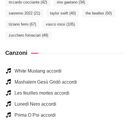
riccardo cocciante
(42)
rino gaetano
(34)
sanremo 2022
(21)
taylor swift
(40)
the beatles
(50)
tiziano ferro
(67)
vasco rossi
(105)
zucchero fornaciari
(49)
Canzoni
White Mustang accordi
Mashalem Gesù Gridò accordi
Les feuilles mortes accordi
Lunedì Nero accordi
Prima O Poi accordi