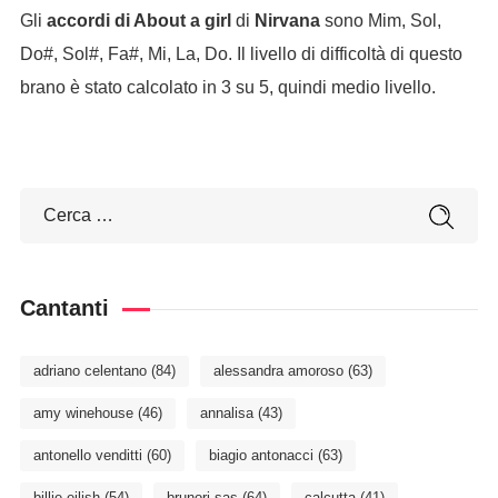
Gli
accordi di About a girl
di
Nirvana
sono Mim, Sol,
Do#, Sol#, Fa#, Mi, La, Do. Il livello di difficoltà di questo
brano è stato calcolato in 3 su 5, quindi medio livello.
Cantanti
adriano celentano
(84)
alessandra amoroso
(63)
amy winehouse
(46)
annalisa
(43)
antonello venditti
(60)
biagio antonacci
(63)
billie eilish
(54)
brunori sas
(64)
calcutta
(41)