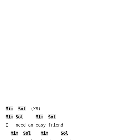
Mim
Sol
Mim
Sol
Mim
Sol
I   need an easy friend

Mim
Sol
Mim
Sol