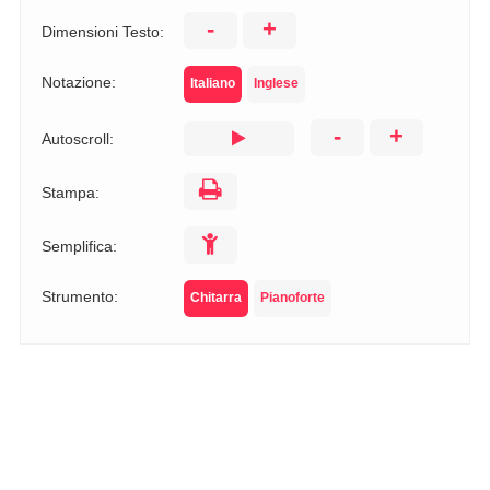
-
+
Dimensioni Testo:
Notazione:
Italiano
Inglese
-
+
Autoscroll:
Stampa:
Semplifica:
Strumento:
Chitarra
Pianoforte