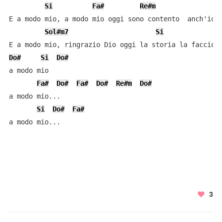
Si
Fa#
Re#m
E a modo mio, a modo mio oggi sono contento  anch'io

Sol#m7
Si
Do#
Si
Do#
a modo mio

Fa#
Do#
Fa#
Do#
Re#m
Do#
a modo mio...

Si
Do#
Fa#
a modo mio...

3