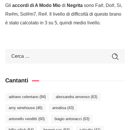
Gli
accordi di A Modo Mio
di
Negrita
sono Fa#, Do#, Si,
Re#m, Sol#m7, Re#. Il livello di difficoltà di questo brano
è stato calcolato in 3 su 5, quindi medio livello.
Cantanti
adriano celentano
(84)
alessandra amoroso
(63)
amy winehouse
(46)
annalisa
(43)
antonello venditti
(60)
biagio antonacci
(63)
billie eilish
(54)
brunori sas
(64)
calcutta
(41)