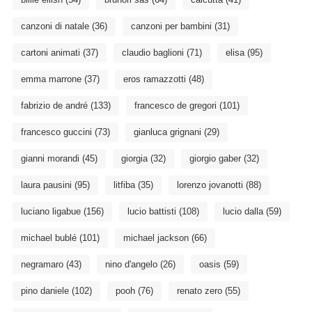
canzoni di natale
(36)
canzoni per bambini
(31)
cartoni animati
(37)
claudio baglioni
(71)
elisa
(95)
emma marrone
(37)
eros ramazzotti
(48)
fabrizio de andré
(133)
francesco de gregori
(101)
francesco guccini
(73)
gianluca grignani
(29)
gianni morandi
(45)
giorgia
(32)
giorgio gaber
(32)
laura pausini
(95)
litfiba
(35)
lorenzo jovanotti
(88)
luciano ligabue
(156)
lucio battisti
(108)
lucio dalla
(59)
michael bublé
(101)
michael jackson
(66)
negramaro
(43)
nino d'angelo
(26)
oasis
(59)
pino daniele
(102)
pooh
(76)
renato zero
(55)