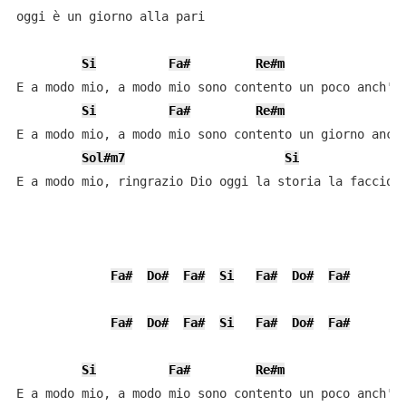
oggi è un giorno alla pari

Si
Fa#
Re#m
E a modo mio, a modo mio sono contento un poco anch'io
Si
Fa#
Re#m
E a modo mio, a modo mio sono contento un giorno anch'
Sol#m7
Si
E a modo mio, ringrazio Dio oggi la storia la faccio i
Fa#
Do#
Fa#
Si
Fa#
Do#
Fa#
Fa#
Do#
Fa#
Si
Fa#
Do#
Fa#
Si
Fa#
Re#m
E a modo mio, a modo mio sono contento un poco anch'io