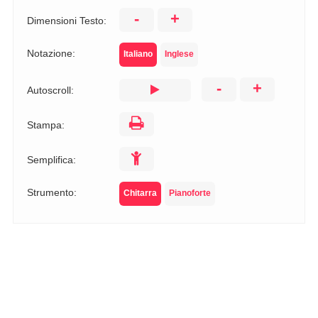
-
+
Dimensioni Testo:
Notazione:
Italiano
Inglese
-
+
Autoscroll:
Stampa:
Semplifica:
Strumento:
Chitarra
Pianoforte