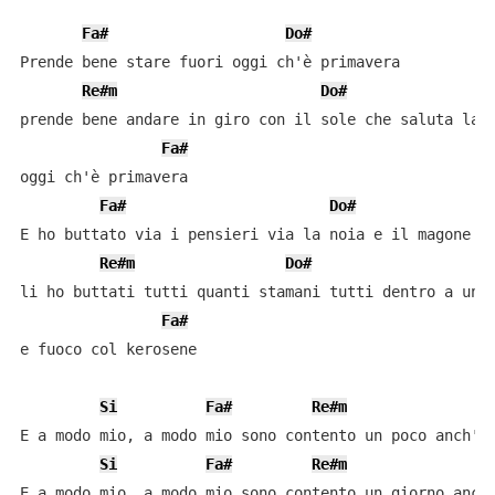
Fa#
Do#
Prende bene stare fuori oggi ch'è primavera

Re#m
Do#
prende bene andare in giro con il sole che saluta la s
Fa#
oggi ch'è primavera

Fa#
Do#
E ho buttato via i pensieri via la noia e il magone

Re#m
Do#
li ho buttati tutti quanti stamani tutti dentro a un b
Fa#
e fuoco col kerosene

Si
Fa#
Re#m
E a modo mio, a modo mio sono contento un poco anch'io
Si
Fa#
Re#m
E a modo mio, a modo mio sono contento un giorno anch'