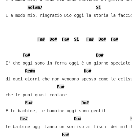
Sol#m7
Si
E a modo mio, ringrazio Dio oggi la storia la faccio i
Fa#
Do#
Fa#
Si
Fa#
Do#
Fa#
Fa#
Do#
E' che oggi sono in forma oggi è un giorno speciale

Re#m
Do#
di quei giorni che non vengono spesso come le eclissi 
Fa#
che le puoi quasi contare

Fa#
Do#
E le bambine, le bambine oggi sono gentili

Re#
Do#
Si
le bambine oggi fanno un sorriso ai fischi dei militar
Fa#