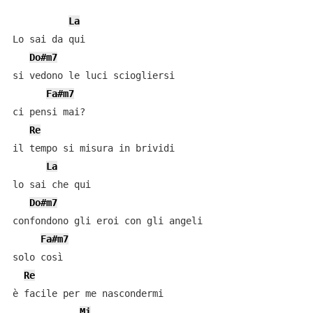
La
Lo sai da qui

Do#m7
si vedono le luci sciogliersi

Fa#m7
ci pensi mai?

Re
il tempo si misura in brividi

La
lo sai che qui

Do#m7
confondono gli eroi con gli angeli

Fa#m7
solo così

Re
è facile per me nascondermi

Mi