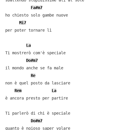
sbattendo stupidissime ali al sole

Fa#m7
ho chiesto solo gambe nuove

Mi7
per poter tornare lì

La
Ti mostrerò com'è speciale

Do#m7
il mondo anche se fa male

Re
non è quel posto da lasciare

Rem
La
è ancora presto per partire

Ti parlerò di chi è speciale

Do#m7
quanto è noioso saper volare
