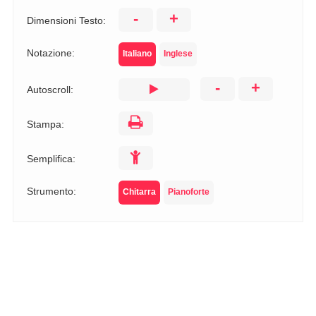
-
+
Dimensioni Testo:
Notazione:
Italiano
Inglese
-
+
Autoscroll:
Stampa:
Semplifica:
Strumento:
Chitarra
Pianoforte