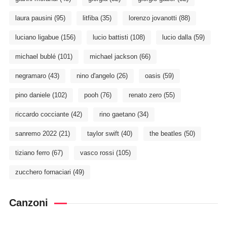
laura pausini
(95)
litfiba
(35)
lorenzo jovanotti
(88)
luciano ligabue
(156)
lucio battisti
(108)
lucio dalla
(59)
michael bublé
(101)
michael jackson
(66)
negramaro
(43)
nino d'angelo
(26)
oasis
(59)
pino daniele
(102)
pooh
(76)
renato zero
(55)
riccardo cocciante
(42)
rino gaetano
(34)
sanremo 2022
(21)
taylor swift
(40)
the beatles
(50)
tiziano ferro
(67)
vasco rossi
(105)
zucchero fornaciari
(49)
Canzoni