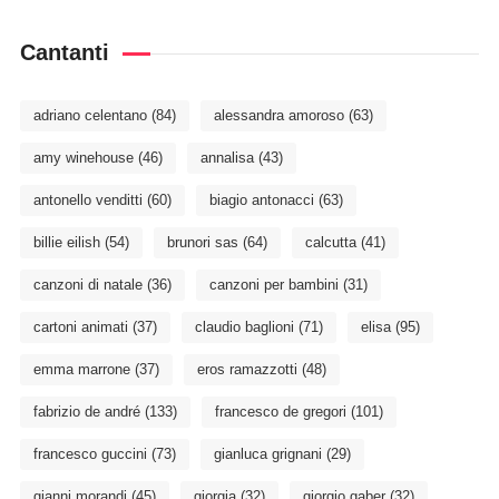
Cantanti
adriano celentano
(84)
alessandra amoroso
(63)
amy winehouse
(46)
annalisa
(43)
antonello venditti
(60)
biagio antonacci
(63)
billie eilish
(54)
brunori sas
(64)
calcutta
(41)
canzoni di natale
(36)
canzoni per bambini
(31)
cartoni animati
(37)
claudio baglioni
(71)
elisa
(95)
emma marrone
(37)
eros ramazzotti
(48)
fabrizio de andré
(133)
francesco de gregori
(101)
francesco guccini
(73)
gianluca grignani
(29)
gianni morandi
(45)
giorgia
(32)
giorgio gaber
(32)