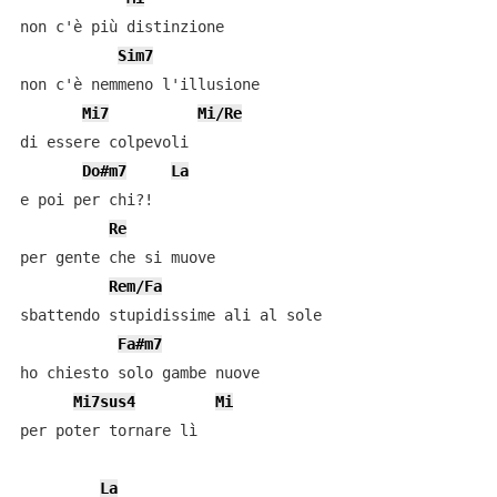
non c'è più distinzione

Sim7
non c'è nemmeno l'illusione

Mi7
Mi/Re
di essere colpevoli

Do#m7
La
e poi per chi?!

Re
per gente che si muove

Rem/Fa
sbattendo stupidissime ali al sole

Fa#m7
ho chiesto solo gambe nuove

Mi7sus4
Mi
per poter tornare lì

La