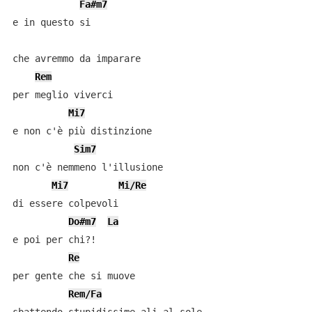
Fa#m7
e in questo si

che avremmo da imparare

Rem
per meglio viverci

Mi7
e non c'è più distinzione

Sim7
non c'è nemmeno l'illusione

Mi7
Mi/Re
di essere colpevoli

Do#m7
La
e poi per chi?!

Re
per gente che si muove

Rem/Fa