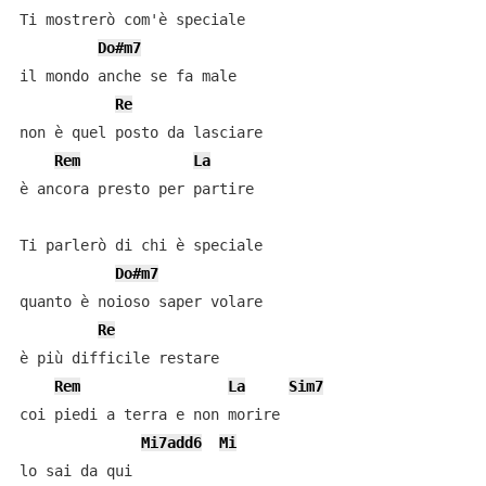
Ti mostrerò com'è speciale

Do#m7
il mondo anche se fa male

Re
non è quel posto da lasciare

Rem
La
è ancora presto per partire

Ti parlerò di chi è speciale

Do#m7
quanto è noioso saper volare

Re
è più difficile restare

Rem
La
Sim7
coi piedi a terra e non morire

Mi7add6
Mi
lo sai da qui
