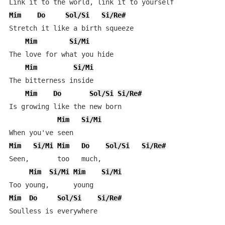
Mim
Do
Sol/Si
Si/Re#
Stretch it like a birth squeeze

Mim
Si/Mi
The love for what you hide

Mim
Si/Mi
The bitterness inside

Mim
Do
Sol/Si
Si/Re#
Is growing like the new born

Mim
Si/Mi
Mim
Si/Mi
Mim
Do
Sol/Si
Si/Re#
Seen,       too   much,

Mim
Si/Mi
Mim
Si/Mi
Mim
Do
Sol/Si
Si/Re#
Soulless is everywhere
