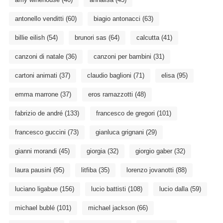
antonello venditti
(60)
biagio antonacci
(63)
billie eilish
(54)
brunori sas
(64)
calcutta
(41)
canzoni di natale
(36)
canzoni per bambini
(31)
cartoni animati
(37)
claudio baglioni
(71)
elisa
(95)
emma marrone
(37)
eros ramazzotti
(48)
fabrizio de andré
(133)
francesco de gregori
(101)
francesco guccini
(73)
gianluca grignani
(29)
gianni morandi
(45)
giorgia
(32)
giorgio gaber
(32)
laura pausini
(95)
litfiba
(35)
lorenzo jovanotti
(88)
luciano ligabue
(156)
lucio battisti
(108)
lucio dalla
(59)
michael bublé
(101)
michael jackson
(66)