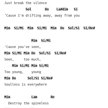
Just break the silence

Sol
Do
La#dim
Si
‘Cause I'm drifting away, away from you

Mim
Si/Mi
Mim
Si/Mi
Mim
Do
Sol/Si
Si/Re#
Mim
Si/Mi
Mim
Si/Mi
Mim
Do
Sol/Si
Si/Re#
Seen,     too much,

Mim
Si/Mi
Mim
Si/Mi
Mim
Do
Sol/Si
Si/Re#
Soulless is everywhere

Mim
Lam
Re