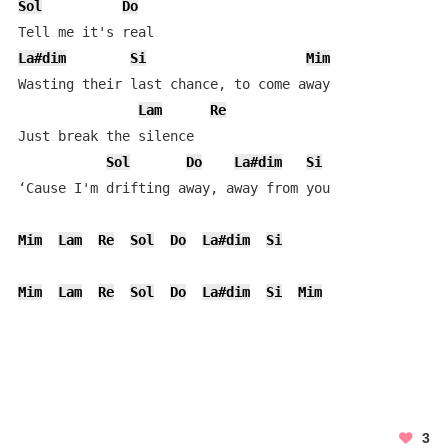
Sol
Do
La#dim
Si
Mim
Wasting their last chance, to come away

Lam
Re
Just break the silence

Sol
Do
La#dim
Si
‘Cause I'm drifting away, away from you

Mim
Lam
Re
Sol
Do
La#dim
Si
Mim
Lam
Re
Sol
Do
La#dim
Si
Mim
3