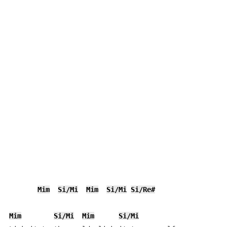
Mim
Si/Mi
Mim
Si/Mi
Si/Re#
Mim
Si/Mi
Mim
Si/Mi