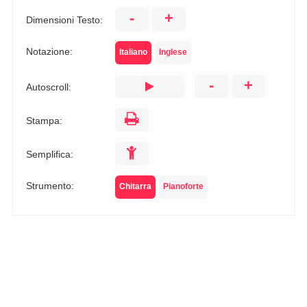
-
+
Dimensioni Testo:
Notazione:
Italiano
Inglese
-
+
Autoscroll:
Stampa:
Semplifica:
Strumento:
Chitarra
Pianoforte