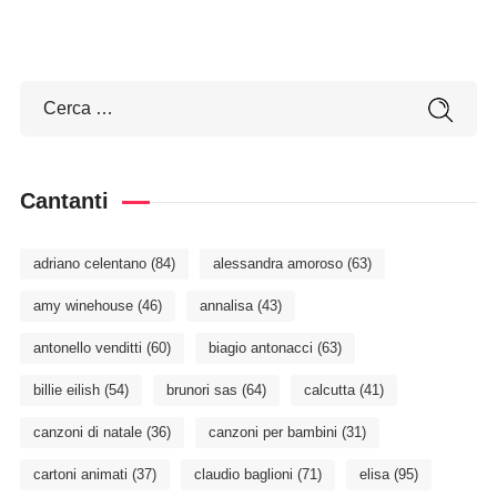
Cantanti
adriano celentano
(84)
alessandra amoroso
(63)
amy winehouse
(46)
annalisa
(43)
antonello venditti
(60)
biagio antonacci
(63)
billie eilish
(54)
brunori sas
(64)
calcutta
(41)
canzoni di natale
(36)
canzoni per bambini
(31)
cartoni animati
(37)
claudio baglioni
(71)
elisa
(95)