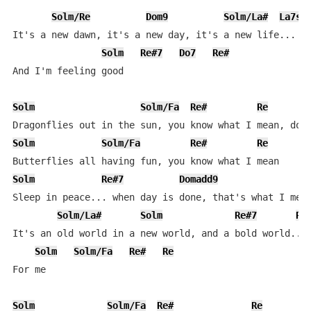
Solm/Re
Dom9
Solm/La#
La7su
It's a new dawn, it's a new day, it's a new life...  f
Solm
Re#7
Do7
Re#
And I'm feeling good

Solm
Solm/Fa
Re#
Re
Solm
Solm/Fa
Re#
Re
Solm
Re#7
Domadd9
Sleep in peace... when day is done, that's what I mean
Solm/La#
Solm
Re#7
Re
It's an old world in a new world, and a bold world...

Solm
Solm/Fa
Re#
Re
For me

Solm
Solm/Fa
Re#
Re