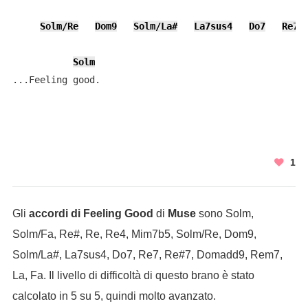
Solm/Re
Dom9
Solm/La#
La7sus4
Do7
Re7
Solm
1
Gli
accordi di Feeling Good
di
Muse
sono Solm,
Solm/Fa, Re#, Re, Re4, Mim7b5, Solm/Re, Dom9,
Solm/La#, La7sus4, Do7, Re7, Re#7, Domadd9, Rem7,
La, Fa. Il livello di difficoltà di questo brano è stato
calcolato in 5 su 5, quindi molto avanzato.