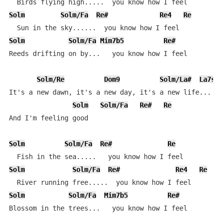
Solm
Solm/Fa
Re#
Re4
Re
Solm
Solm/Fa
Mim7b5
Re#
Reeds drifting on by...   you know how I feel

Solm/Re
Dom9
Solm/La#
La7su
It's a new dawn, it's a new day, it's a new life...  f
Solm
Solm/Fa
Re#
Re
And I'm feeling good

Solm
Solm/Fa
Re#
Re
Solm
Solm/Fa
Re#
Re4
Re
Solm
Solm/Fa
Mim7b5
Re#
Blossom in the trees...   you know how I feel
