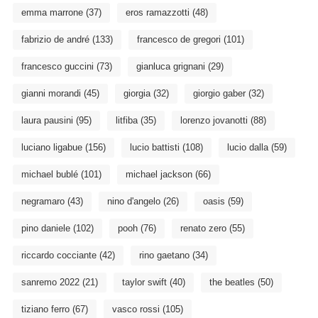
emma marrone
(37)
eros ramazzotti
(48)
fabrizio de andré
(133)
francesco de gregori
(101)
francesco guccini
(73)
gianluca grignani
(29)
gianni morandi
(45)
giorgia
(32)
giorgio gaber
(32)
laura pausini
(95)
litfiba
(35)
lorenzo jovanotti
(88)
luciano ligabue
(156)
lucio battisti
(108)
lucio dalla
(59)
michael bublé
(101)
michael jackson
(66)
negramaro
(43)
nino d'angelo
(26)
oasis
(59)
pino daniele
(102)
pooh
(76)
renato zero
(55)
riccardo cocciante
(42)
rino gaetano
(34)
sanremo 2022
(21)
taylor swift
(40)
the beatles
(50)
tiziano ferro
(67)
vasco rossi
(105)