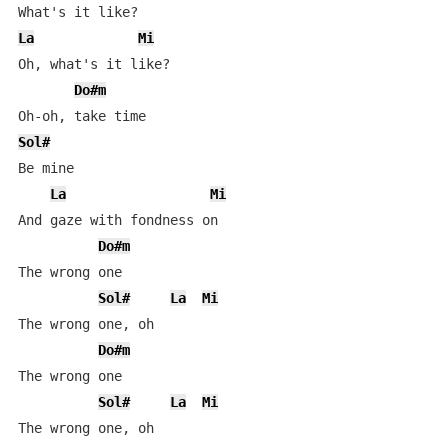
La
Mi
Oh, what's it like?

Do#m
Sol#
Be mine

La
Mi
And gaze with fondness on

Do#m
The wrong one

Sol#
La
Mi
The wrong one, oh

Do#m
The wrong one

Sol#
La
Mi
The wrong one, oh
