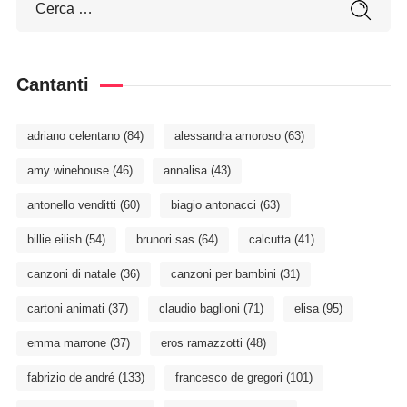
Cantanti
adriano celentano
(84)
alessandra amoroso
(63)
amy winehouse
(46)
annalisa
(43)
antonello venditti
(60)
biagio antonacci
(63)
billie eilish
(54)
brunori sas
(64)
calcutta
(41)
canzoni di natale
(36)
canzoni per bambini
(31)
cartoni animati
(37)
claudio baglioni
(71)
elisa
(95)
emma marrone
(37)
eros ramazzotti
(48)
fabrizio de andré
(133)
francesco de gregori
(101)