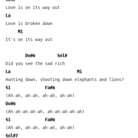
La
Love is broken down

Mi
It's on its way out

Do#m
Sol#
La
Mi
Si
Fa#m
Do#m
Si
Fa#m
Sol#7