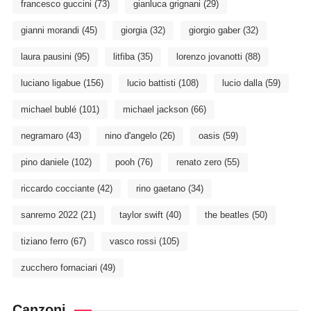
francesco guccini
(73)
gianluca grignani
(29)
gianni morandi
(45)
giorgia
(32)
giorgio gaber
(32)
laura pausini
(95)
litfiba
(35)
lorenzo jovanotti
(88)
luciano ligabue
(156)
lucio battisti
(108)
lucio dalla
(59)
michael bublé
(101)
michael jackson
(66)
negramaro
(43)
nino d'angelo
(26)
oasis
(59)
pino daniele
(102)
pooh
(76)
renato zero
(55)
riccardo cocciante
(42)
rino gaetano
(34)
sanremo 2022
(21)
taylor swift
(40)
the beatles
(50)
tiziano ferro
(67)
vasco rossi
(105)
zucchero fornaciari
(49)
Canzoni