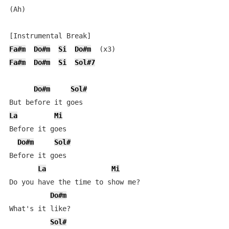
(Ah)

Fa#m
Do#m
Si
Do#m
Fa#m
Do#m
Si
Sol#7
Do#m
Sol#
La
Mi
Before it goes

Do#m
Sol#
Before it goes

La
Mi
Do you have the time to show me?

Do#m
What's it like?

Sol#