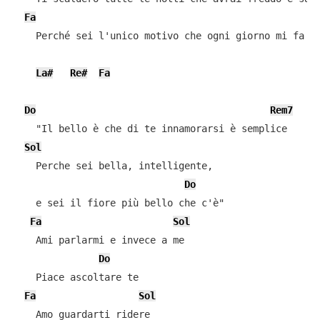
Fa
L
    Perché sei l'unico motivo che ogni giorno mi fa vi
La#
Re#
Fa
Do
Rem7
    "Il bello è che di te innamorarsi è semplice

Sol
    Perche sei bella, intelligente,

Do
    e sei il fiore più bello che c'è"

Fa
Sol
    Ami parlarmi e invece a me

Do
    Piace ascoltare te

Fa
Sol
    Amo guardarti ridere
