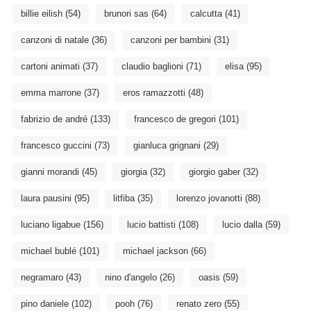
billie eilish
(54)
brunori sas
(64)
calcutta
(41)
canzoni di natale
(36)
canzoni per bambini
(31)
cartoni animati
(37)
claudio baglioni
(71)
elisa
(95)
emma marrone
(37)
eros ramazzotti
(48)
fabrizio de andré
(133)
francesco de gregori
(101)
francesco guccini
(73)
gianluca grignani
(29)
gianni morandi
(45)
giorgia
(32)
giorgio gaber
(32)
laura pausini
(95)
litfiba
(35)
lorenzo jovanotti
(88)
luciano ligabue
(156)
lucio battisti
(108)
lucio dalla
(59)
michael bublé
(101)
michael jackson
(66)
negramaro
(43)
nino d'angelo
(26)
oasis
(59)
pino daniele
(102)
pooh
(76)
renato zero
(55)