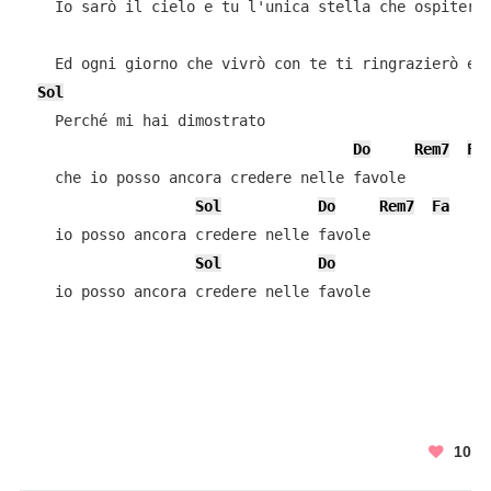
    Io sarò il cielo e tu l'unica stella che ospiterò 
    Ed ogni giorno che vivrò con te ti ringrazierò e s
Sol
    Perché mi hai dimostrato

Do
Rem7
Fa
    che io posso ancora credere nelle favole

Sol
Do
Rem7
Fa
    io posso ancora credere nelle favole

Sol
Do
    io posso ancora credere nelle favole

10