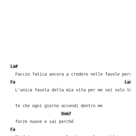
La#
D
    Faccio fatica ancora a credere nelle favole perché
Fa
La#
    L'unica favola della mia vita per me sei solo te

    Te che ogni giorno accendi dentro me

Dom7
    forze nuove e sai perché

Fa