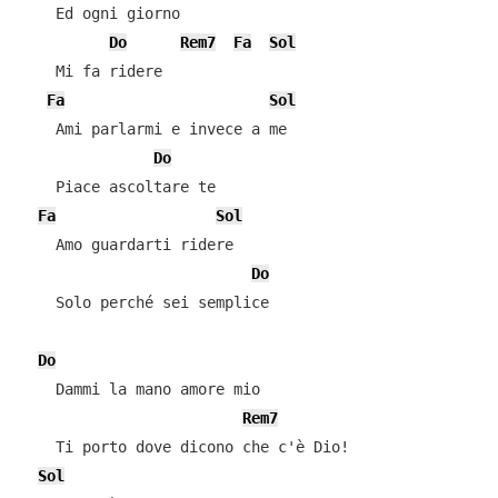
    Ed ogni giorno

Do
Rem7
Fa
Sol
    Mi fa ridere

Fa
Sol
    Ami parlarmi e invece a me

Do
    Piace ascoltare te

Fa
Sol
    Amo guardarti ridere

Do
    Solo perché sei semplice

Do
    Dammi la mano amore mio

Rem7
    Ti porto dove dicono che c'è Dio!

Sol