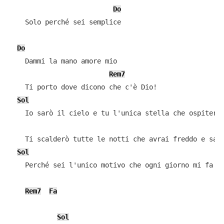
Do
    Solo perché sei semplice

Do
    Dammi la mano amore mio

Rem7
    Ti porto dove dicono che c'è Dio!

Sol
    Io sarò il cielo e tu l'unica stella che ospiterò 
    Ti scalderò tutte le notti che avrai freddo e sai 
Sol
D
    Perché sei l'unico motivo che ogni giorno mi fa vi
Rem7
Fa
Sol