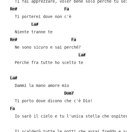
    Ti fai apprezzare, voler bene solo perché tu sei s
Re#
Fa
    Ti porterei dove non c'è

La#
    Niente tranne te

Re#
Fa
    Ne sono sicuro e sai perché?

La#
    Perche fra tutte ho scelto te

La#
    Dammi la mano amore mio

Dom7
    Ti porto dove dicono che c'è Dio!

Fa
    Io sarò il cielo e tu l'unica stella che ospiterò 
    Ti scalderò tutte le notti che avrai freddo e sai 