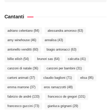
Cantanti
adriano celentano
(84)
alessandra amoroso
(63)
amy winehouse
(46)
annalisa
(43)
antonello venditti
(60)
biagio antonacci
(63)
billie eilish
(54)
brunori sas
(64)
calcutta
(41)
canzoni di natale
(36)
canzoni per bambini
(31)
cartoni animati
(37)
claudio baglioni
(71)
elisa
(95)
emma marrone
(37)
eros ramazzotti
(48)
fabrizio de andré
(133)
francesco de gregori
(101)
francesco guccini
(73)
gianluca grignani
(29)