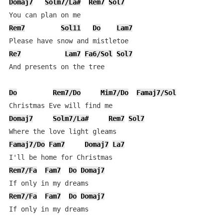
Domaj7
Solm7/La#
Rem7
Sol7
Rem7
Sol11
Do
Lam7
Re7
Lam7
Fa6/Sol
Sol7
And presents on the tree

Do
Rem7/Do
Mim7/Do
Famaj7/Sol
Domaj7
Solm7/La#
Rem7
Sol7
Famaj7/Do
Fam7
Domaj7
La7
Rem7/Fa
Fam7
Do
Domaj7
Rem7/Fa
Fam7
Do
Domaj7
If only in my dreams