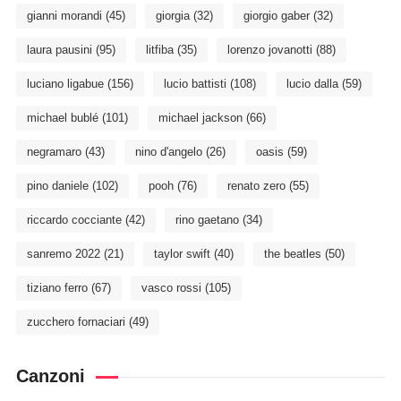
gianni morandi
(45)
giorgia
(32)
giorgio gaber
(32)
laura pausini
(95)
litfiba
(35)
lorenzo jovanotti
(88)
luciano ligabue
(156)
lucio battisti
(108)
lucio dalla
(59)
michael bublé
(101)
michael jackson
(66)
negramaro
(43)
nino d'angelo
(26)
oasis
(59)
pino daniele
(102)
pooh
(76)
renato zero
(55)
riccardo cocciante
(42)
rino gaetano
(34)
sanremo 2022
(21)
taylor swift
(40)
the beatles
(50)
tiziano ferro
(67)
vasco rossi
(105)
zucchero fornaciari
(49)
Canzoni