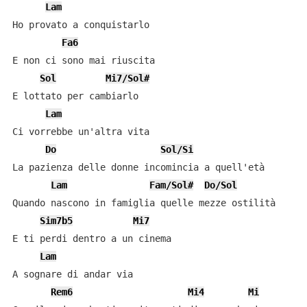
Lam
Ho provato a conquistarlo

Fa6
E non ci sono mai riuscita

Sol
Mi7/Sol#
E lottato per cambiarlo

Lam
Ci vorrebbe un'altra vita

Do
Sol/Si
La pazienza delle donne incomincia a quell'età

Lam
Fam/Sol#
Do/Sol
Quando nascono in famiglia quelle mezze ostilità

Sim7b5
Mi7
E ti perdi dentro a un cinema

Lam
A sognare di andar via

Rem6
Mi4
Mi