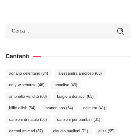
Cantanti
adriano celentano
(84)
alessandra amoroso
(63)
amy winehouse
(46)
annalisa
(43)
antonello venditti
(60)
biagio antonacci
(63)
billie eilish
(54)
brunori sas
(64)
calcutta
(41)
canzoni di natale
(36)
canzoni per bambini
(31)
cartoni animati
(37)
claudio baglioni
(71)
elisa
(95)