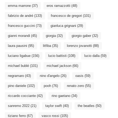
emma marrone
(37)
eros ramazzotti
(48)
fabrizio de andré
(133)
francesco de gregori
(101)
francesco guccini
(73)
gianluca grignani
(29)
gianni morandi
(45)
giorgia
(32)
giorgio gaber
(32)
laura pausini
(95)
litfiba
(35)
lorenzo jovanotti
(88)
luciano ligabue
(156)
lucio battisti
(108)
lucio dalla
(59)
michael bublé
(101)
michael jackson
(66)
negramaro
(43)
nino d'angelo
(26)
oasis
(59)
pino daniele
(102)
pooh
(76)
renato zero
(55)
riccardo cocciante
(42)
rino gaetano
(34)
sanremo 2022
(21)
taylor swift
(40)
the beatles
(50)
tiziano ferro
(67)
vasco rossi
(105)