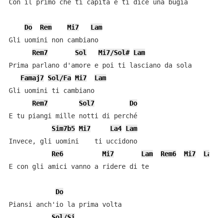
Con il primo che ti capita e ti dice una bugia

Do
Rem
Mi7
Lam
Gli uomini non cambiano

Rem7
Sol
Mi7/Sol#
Lam
Prima parlano d'amore e poi ti lasciano da sola

Famaj7
Sol/Fa
Mi7
Lam
Gli uomini ti cambiano

Rem7
Sol7
Do
E tu piangi mille notti di perché

Sim7b5
Mi7
La4
Lam
Invece, gli uomini    ti uccidono

Re6
Mi7
Lam
Rem6
Mi7
Lam
E con gli amici vanno a ridere di te

Do
Piansi anch'io la prima volta

Sol/Si