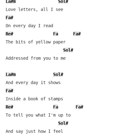
La#m
Sol#
Fa#
Re#
Fa
Fa#
The bits of yellow paper

Sol#
Addressed from you to me

La#m
Sol#
Fa#
Re#
Fa
Fa#
To tell you what I'm up to

Sol#
And say just how I feel
