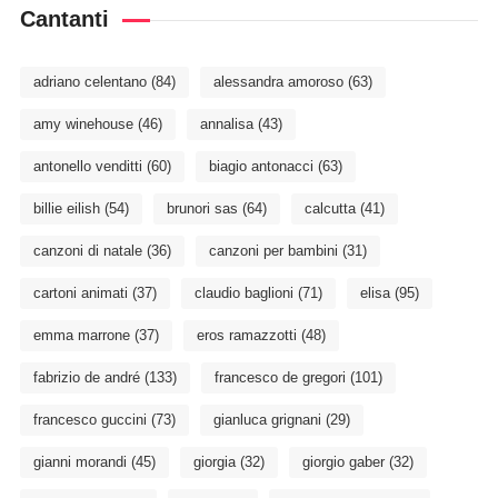
Cantanti
adriano celentano
(84)
alessandra amoroso
(63)
amy winehouse
(46)
annalisa
(43)
antonello venditti
(60)
biagio antonacci
(63)
billie eilish
(54)
brunori sas
(64)
calcutta
(41)
canzoni di natale
(36)
canzoni per bambini
(31)
cartoni animati
(37)
claudio baglioni
(71)
elisa
(95)
emma marrone
(37)
eros ramazzotti
(48)
fabrizio de andré
(133)
francesco de gregori
(101)
francesco guccini
(73)
gianluca grignani
(29)
gianni morandi
(45)
giorgia
(32)
giorgio gaber
(32)