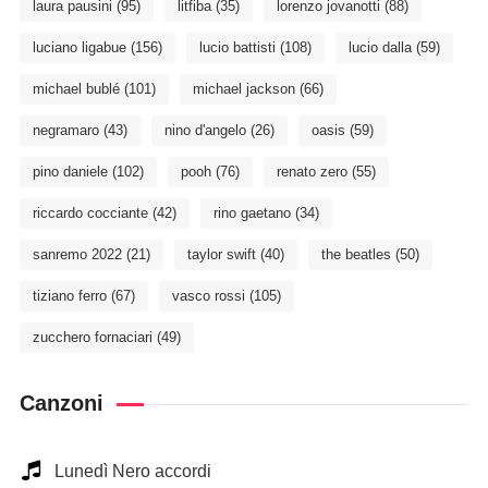
laura pausini
(95)
litfiba
(35)
lorenzo jovanotti
(88)
luciano ligabue
(156)
lucio battisti
(108)
lucio dalla
(59)
michael bublé
(101)
michael jackson
(66)
negramaro
(43)
nino d'angelo
(26)
oasis
(59)
pino daniele
(102)
pooh
(76)
renato zero
(55)
riccardo cocciante
(42)
rino gaetano
(34)
sanremo 2022
(21)
taylor swift
(40)
the beatles
(50)
tiziano ferro
(67)
vasco rossi
(105)
zucchero fornaciari
(49)
Canzoni
Lunedì Nero accordi