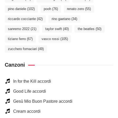
pino daniele
(102)
pooh
(76)
renato zero
(55)
riccardo cocciante
(42)
rino gaetano
(34)
sanremo 2022
(21)
taylor swift
(40)
the beatles
(50)
tiziano ferro
(67)
vasco rossi
(105)
zucchero fornaciari
(49)
Canzoni
In for the Kill accordi
Good Life accordi
Gesù Mio Buon Pastore accordi
Cream accordi