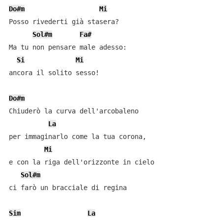
Do#m
Mi
Posso rivederti già stasera?

Sol#m
Fa#
Ma tu non pensare male adesso:

Si
Mi
ancora il solito sesso!

Do#m
Chiuderò la curva dell'arcobaleno

La
per immaginarlo come la tua corona,

Mi
e con la riga dell'orizzonte in cielo

Sol#m
ci farò un bracciale di regina

Sim
La