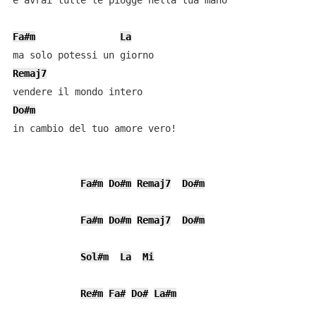
e avrai tutte le piogge nella tua mano

Fa#m
La
Remaj7
Do#m
in cambio del tuo amore vero!

Fa#m
Do#m
Remaj7
Do#m
Fa#m
Do#m
Remaj7
Do#m
Sol#m
La
Mi
Re#m
Fa#
Do#
La#m