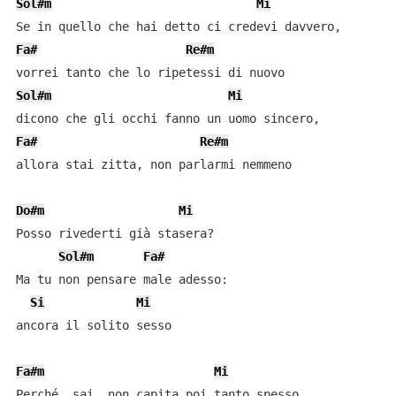
Sol#m
Mi
Fa#
Re#m
Sol#m
Mi
Fa#
Re#m
allora stai zitta, non parlarmi nemmeno

Do#m
Mi
Posso rivederti già stasera?

Sol#m
Fa#
Ma tu non pensare male adesso:

Si
Mi
ancora il solito sesso

Fa#m
Mi
Perché, sai, non capita poi tanto spesso
