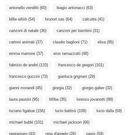
antonello venditti
(60)
biagio antonacci
(63)
billie eilish
(54)
brunori sas
(64)
calcutta
(41)
canzoni di natale
(36)
canzoni per bambini
(31)
cartoni animati
(37)
claudio baglioni
(71)
elisa
(95)
emma marrone
(37)
eros ramazzotti
(48)
fabrizio de andré
(133)
francesco de gregori
(101)
francesco guccini
(73)
gianluca grignani
(29)
gianni morandi
(45)
giorgia
(32)
giorgio gaber
(32)
laura pausini
(95)
litfiba
(35)
lorenzo jovanotti
(88)
luciano ligabue
(156)
lucio battisti
(108)
lucio dalla
(59)
michael bublé
(101)
michael jackson
(66)
negramaro
(43)
nino d'angelo
(26)
oasis
(59)