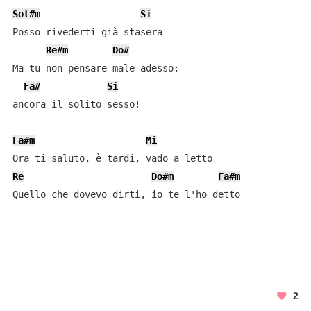
Sol#m
Si
Posso rivederti già stasera

Re#m
Do#
Ma tu non pensare male adesso:

Fa#
Si
ancora il solito sesso!

Fa#m
Mi
Re
Do#m
Fa#m
Quello che dovevo dirti, io te l'ho detto

2