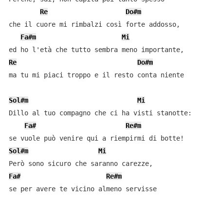
Re
Do#m
che il cuore mi rimbalzi così forte addosso,

Fa#m
Mi
Re
Do#m
ma tu mi piaci troppo e il resto conta niente

Sol#m
Mi
Dillo al tuo compagno che ci ha visti stanotte:

Fa#
Re#m
Sol#m
Mi
Fa#
Re#m
se per avere te vicino almeno servisse
