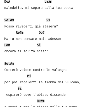
Do#
La#m
maledetta, mi separa dalla tua bocca!

Sol#m
Si
Posso rivederti già stasera?

Re#m
Do#
Fa#
Si
ancora il solito sesso!

Sol#m
Correrò veloce contro le valanghe

Mi
per poi regalarti la fiamma del vulcano,

Si
respirerò dove l'abisso discende

Re#m