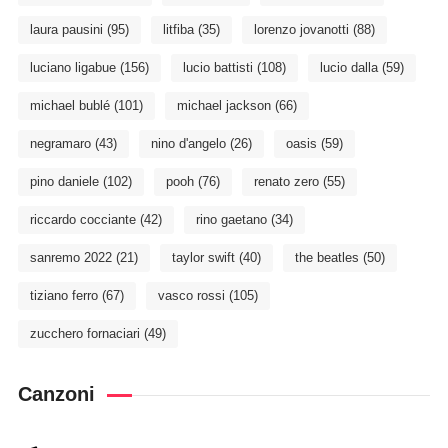
laura pausini
(95)
litfiba
(35)
lorenzo jovanotti
(88)
luciano ligabue
(156)
lucio battisti
(108)
lucio dalla
(59)
michael bublé
(101)
michael jackson
(66)
negramaro
(43)
nino d'angelo
(26)
oasis
(59)
pino daniele
(102)
pooh
(76)
renato zero
(55)
riccardo cocciante
(42)
rino gaetano
(34)
sanremo 2022
(21)
taylor swift
(40)
the beatles
(50)
tiziano ferro
(67)
vasco rossi
(105)
zucchero fornaciari
(49)
Canzoni