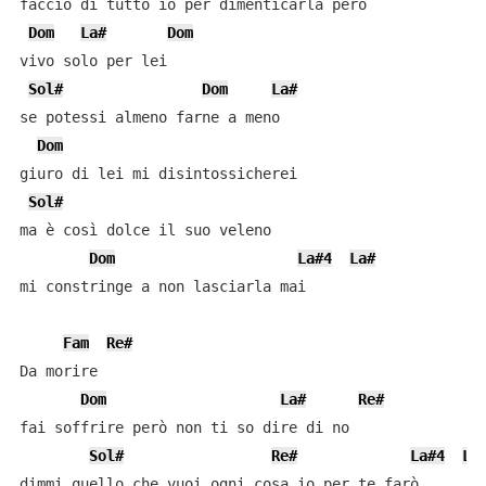
faccio di tutto io per dimenticarla però

Dom
La#
Dom
vivo solo per lei

Sol#
Dom
La#
se potessi almeno farne a meno

Dom
giuro di lei mi disintossicherei

Sol#
ma è così dolce il suo veleno

Dom
La#4
La#
mi constringe a non lasciarla mai

Fam
Re#
Da morire

Dom
La#
Re#
fai soffrire però non ti so dire di no

Sol#
Re#
La#4
La
dimmi quello che vuoi ogni cosa io per te farò
