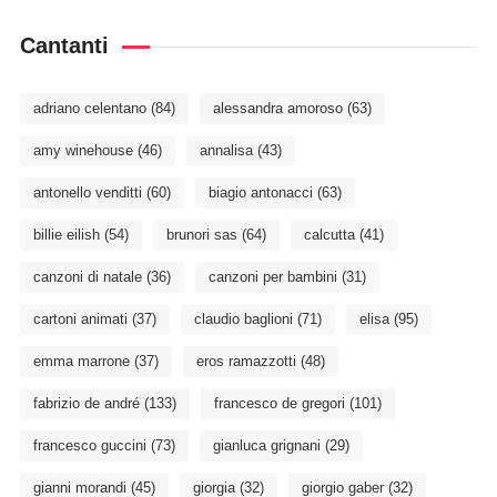
Cantanti
adriano celentano
(84)
alessandra amoroso
(63)
amy winehouse
(46)
annalisa
(43)
antonello venditti
(60)
biagio antonacci
(63)
billie eilish
(54)
brunori sas
(64)
calcutta
(41)
canzoni di natale
(36)
canzoni per bambini
(31)
cartoni animati
(37)
claudio baglioni
(71)
elisa
(95)
emma marrone
(37)
eros ramazzotti
(48)
fabrizio de andré
(133)
francesco de gregori
(101)
francesco guccini
(73)
gianluca grignani
(29)
gianni morandi
(45)
giorgia
(32)
giorgio gaber
(32)