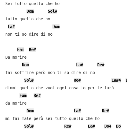
Sei tutto quello che ho

Dom
Sol#
tutto quello che ho

La#
Dom
non ti so dire di no

Fam
Re#
Da morire

Dom
La#
Re#
fai soffrire però non ti so dire di no

Sol#
Re#
La#4
La
dimmi quello che vuoi ogni cosa io per te farò

Fam
Re#
da morire

Dom
La#
Re#
mi fai male però sei tutto quello che ho

Sol#
Re#
La#
Do4
Do