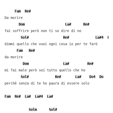
Fam
Re#
Da morire

Dom
La#
Re#
fai soffrire però non ti so dire di no

Sol#
Re#
La#4
La
dimmi quello che vuoi ogni cosa io per te farò

Fam
Re#
da morire

Dom
La#
Re#
mi fai male però sei tutto quello che ho

Sol#
Re#
La#
Do4
Do
perchè senza di te ho paura di essere solo

Fam
Re#
La#
La#4
La#
Solm
Sol#