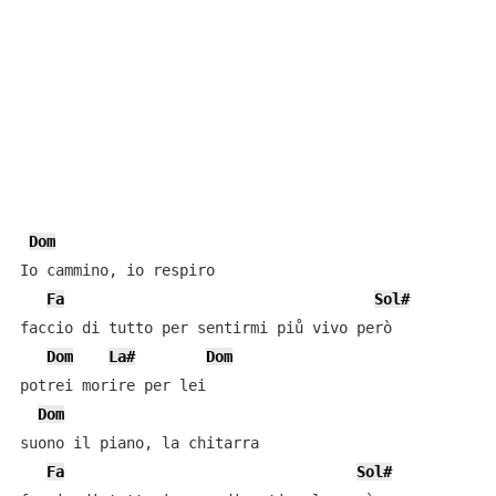
Dom
Io cammino, io respiro

Fa
Sol#
faccio di tutto per sentirmi piů vivo però

Dom
La#
Dom
potrei morire per lei

Dom
suono il piano, la chitarra

Fa
Sol#