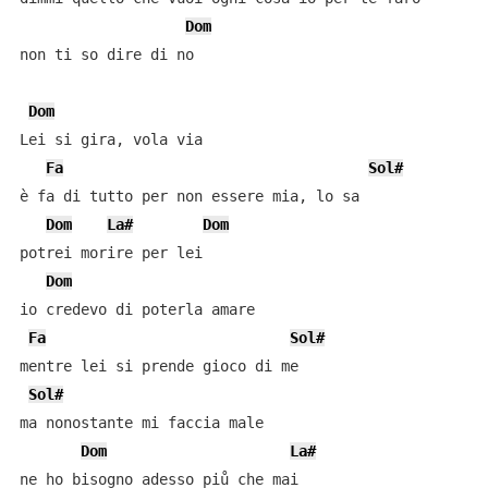
Dom
non ti so dire di no

Dom
Lei si gira, vola via

Fa
Sol#
è fa di tutto per non essere mia, lo sa

Dom
La#
Dom
potrei morire per lei

Dom
io credevo di poterla amare

Fa
Sol#
mentre lei si prende gioco di me

Sol#
ma nonostante mi faccia male

Dom
La#
ne ho bisogno adesso piů che mai
