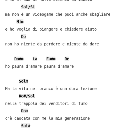
Sol/Si
ma non è un videogame che puoi anche sbagliare

Mim
e ho voglia di piangere e chiedere aiuto

Do
non ho niente da perdere e niente da dare

Do#m
La
Fa#m
Re
ho paura d'amare paura d'amare

Solm
Ma la vita nel branco è una dura lezione

Re#/Sol
nella trappola dei venditori di fumo

Dom
c'è cascata con me la mia generazione

Sol#