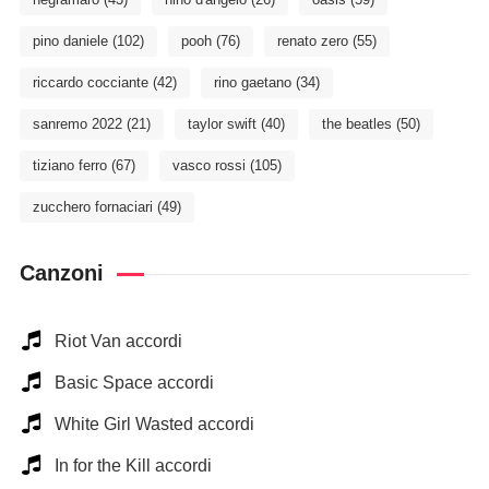
pino daniele
(102)
pooh
(76)
renato zero
(55)
riccardo cocciante
(42)
rino gaetano
(34)
sanremo 2022
(21)
taylor swift
(40)
the beatles
(50)
tiziano ferro
(67)
vasco rossi
(105)
zucchero fornaciari
(49)
Canzoni
Riot Van accordi
Basic Space accordi
White Girl Wasted accordi
In for the Kill accordi