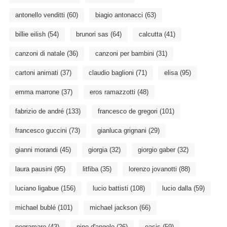
antonello venditti
(60)
biagio antonacci
(63)
billie eilish
(54)
brunori sas
(64)
calcutta
(41)
canzoni di natale
(36)
canzoni per bambini
(31)
cartoni animati
(37)
claudio baglioni
(71)
elisa
(95)
emma marrone
(37)
eros ramazzotti
(48)
fabrizio de andré
(133)
francesco de gregori
(101)
francesco guccini
(73)
gianluca grignani
(29)
gianni morandi
(45)
giorgia
(32)
giorgio gaber
(32)
laura pausini
(95)
litfiba
(35)
lorenzo jovanotti
(88)
luciano ligabue
(156)
lucio battisti
(108)
lucio dalla
(59)
michael bublé
(101)
michael jackson
(66)
negramaro
(43)
nino d'angelo
(26)
oasis
(59)