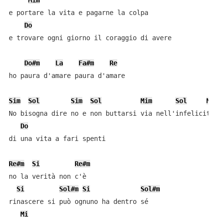
Mim
e portare la vita e pagarne la colpa

Do
e trovare ogni giorno il coraggio di avere

Do#m
La
Fa#m
Re
ho paura d'amare paura d'amare

Sim
Sol
Sim
Sol
Mim
Sol
Mi
No bisogna dire no e non buttarsi via nell'infelicità

Do
di una vita a fari spenti

Re#m
Si
Re#m
no la verità non c'è

Si
Sol#m
Si
Sol#m
rinascere si può ognuno ha dentro sé

Mi