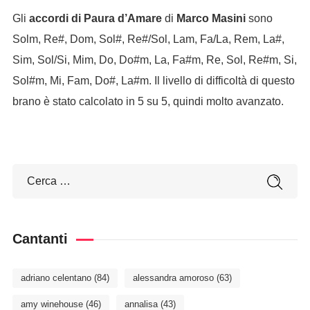
Gli
accordi di Paura d’Amare
di
Marco Masini
sono
Solm, Re#, Dom, Sol#, Re#/Sol, Lam, Fa/La, Rem, La#,
Sim, Sol/Si, Mim, Do, Do#m, La, Fa#m, Re, Sol, Re#m, Si,
Sol#m, Mi, Fam, Do#, La#m. Il livello di difficoltà di questo
brano è stato calcolato in 5 su 5, quindi molto avanzato.
Cantanti
adriano celentano
(84)
alessandra amoroso
(63)
amy winehouse
(46)
annalisa
(43)