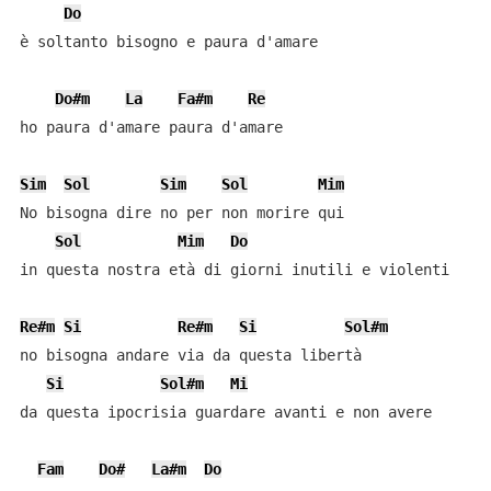
Do
è soltanto bisogno e paura d'amare

Do#m
La
Fa#m
Re
ho paura d'amare paura d'amare

Sim
Sol
Sim
Sol
Mim
No bisogna dire no per non morire qui

Sol
Mim
Do
in questa nostra età di giorni inutili e violenti

Re#m
Si
Re#m
Si
Sol#m
no bisogna andare via da questa libertà

Si
Sol#m
Mi
da questa ipocrisia guardare avanti e non avere

Fam
Do#
La#m
Do