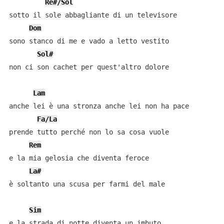
Re#/Sol
sotto il sole abbagliante di un televisore

Dom
sono stanco di me e vado a letto vestito

Sol#
non ci son cachet per quest'altro dolore

Lam
anche lei è una stronza anche lei non ha pace

Fa/La
prende tutto perché non lo sa cosa vuole

Rem
e la mia gelosia che diventa feroce

La#
è soltanto una scusa per farmi del male

Sim
e la strada di notte diventa un imbuto
