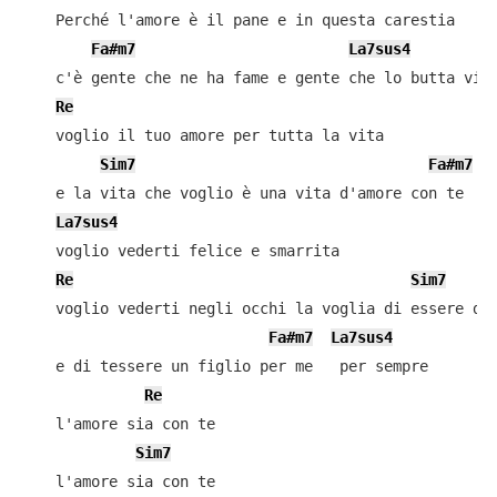
    Perché l'amore è il pane e in questa carestia

Fa#m7
La7sus4
    c'è gente che ne ha fame e gente che lo butta via

Re
    voglio il tuo amore per tutta la vita

Sim7
Fa#m7
    e la vita che voglio è una vita d'amore con te

La7sus4
    voglio vederti felice e smarrita

Re
Sim7
    voglio vederti negli occhi la voglia di essere don
Fa#m7
La7sus4
    e di tessere un figlio per me   per sempre

Re
    l'amore sia con te

Sim7
    l'amore sia con te
