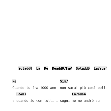
Soladd9
La
Re
Readd9/Fa#
Soladd9
La7sus4
Re
Sim7
    Quando tu fra 1000 anni non sarai più così bella

Fa#m7
La7sus4
    e quando io con tutti i sogni me ne andrò su
