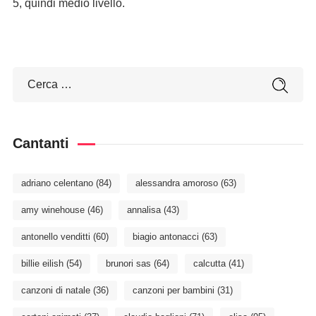
5, quindi medio livello.
Cantanti
adriano celentano
(84)
alessandra amoroso
(63)
amy winehouse
(46)
annalisa
(43)
antonello venditti
(60)
biagio antonacci
(63)
billie eilish
(54)
brunori sas
(64)
calcutta
(41)
canzoni di natale
(36)
canzoni per bambini
(31)