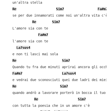
    un'altra stella

Re
Sim7
Fa#m7
    se per due innamorati come noi un'altra vita c'è

Re
Sim7
    L'amore sia con te

Fa#m7
    l'amore sia con te

La7sus4
    e non ti lasci mai sola

Re
Sim7
    Quando tu fra due minuti aprirai ancora gli occhi

Fa#m7
La7sus4
    e vedrai due sconosciuti quei due ladri dei miei o
Re
Sim7
F
    quando andrò a lavorare porterò in bocca il tuo ca
Re
Sim7
    con tutta la poesia che in un amore c'è
