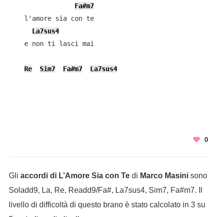
Fa#m7
    l'amore sia con te

La7sus4
    e non ti lasci mai

Re
Sim7
Fa#m7
La7sus4
0
Gli
accordi di L’Amore Sia con Te
di
Marco Masini
sono
Soladd9, La, Re, Readd9/Fa#, La7sus4, Sim7, Fa#m7. Il
livello di difficoltà di questo brano è stato calcolato in 3 su