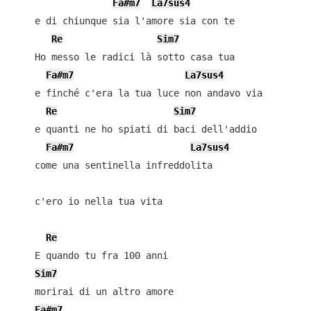
Fa#m7
La7sus4
    e di chiunque sia l'amore sia con te

Re
Sim7
    Ho messo le radici là sotto casa tua

Fa#m7
La7sus4
    e finché c'era la tua luce non andavo via

Re
Sim7
    e quanti ne ho spiati di baci dell'addio

Fa#m7
La7sus4
    come una sentinella infreddolita

    c'ero io nella tua vita

Re
    E quando tu fra 100 anni

Sim7
    morirai di un altro amore

Fa#m7