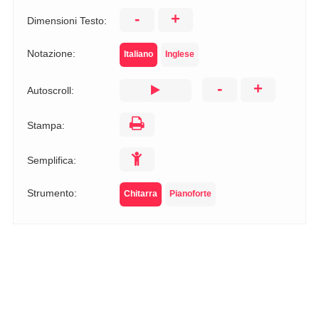
-
+
Dimensioni Testo:
Notazione:
Italiano
Inglese
-
+
Autoscroll:
Stampa:
Semplifica:
Strumento:
Chitarra
Pianoforte