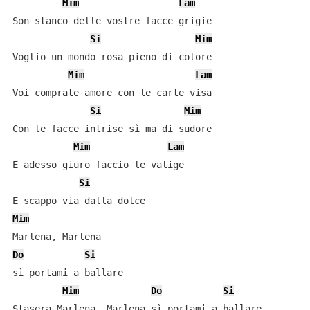
Mim
Lam
Son stanco delle vostre facce grigie

Si
Mim
Voglio un mondo rosa pieno di colore

Mim
Lam
Voi comprate amore con le carte visa

Si
Mim
Con le facce intrise sì ma di sudore

Mim
Lam
E adesso giuro faccio le valige

Si
Mim
Do
Si
sì portami a ballare

Mim
Do
Si
Stasera Marlena, Marlena sì portami a ballare
