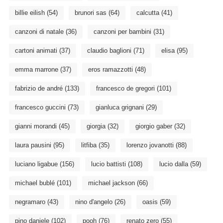
billie eilish
(54)
brunori sas
(64)
calcutta
(41)
canzoni di natale
(36)
canzoni per bambini
(31)
cartoni animati
(37)
claudio baglioni
(71)
elisa
(95)
emma marrone
(37)
eros ramazzotti
(48)
fabrizio de andré
(133)
francesco de gregori
(101)
francesco guccini
(73)
gianluca grignani
(29)
gianni morandi
(45)
giorgia
(32)
giorgio gaber
(32)
laura pausini
(95)
litfiba
(35)
lorenzo jovanotti
(88)
luciano ligabue
(156)
lucio battisti
(108)
lucio dalla
(59)
michael bublé
(101)
michael jackson
(66)
negramaro
(43)
nino d'angelo
(26)
oasis
(59)
pino daniele
(102)
pooh
(76)
renato zero
(55)