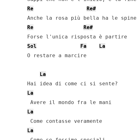
Re
Re#
Re
Re#
Sol
Fa
La
O restarе a marcire

La
La
La
La