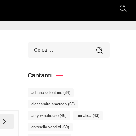
Cantanti
adriano celentano
(84)
alessandra amoroso
(63)
amy winehouse
(46)
annalisa
(43)
antonello venditti
(60)