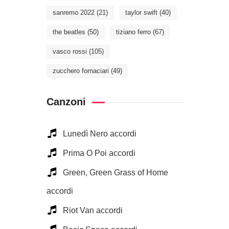
sanremo 2022
(21)
taylor swift
(40)
the beatles
(50)
tiziano ferro
(67)
vasco rossi
(105)
zucchero fornaciari
(49)
Canzoni
Lunedì Nero accordi
Prima O Poi accordi
Green, Green Grass of Home
accordi
Riot Van accordi