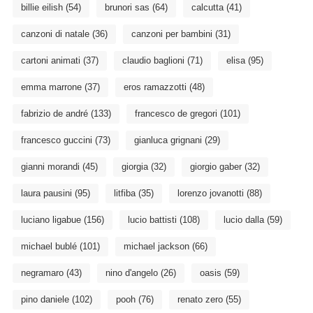
billie eilish
(54)
brunori sas
(64)
calcutta
(41)
canzoni di natale
(36)
canzoni per bambini
(31)
cartoni animati
(37)
claudio baglioni
(71)
elisa
(95)
emma marrone
(37)
eros ramazzotti
(48)
fabrizio de andré
(133)
francesco de gregori
(101)
francesco guccini
(73)
gianluca grignani
(29)
gianni morandi
(45)
giorgia
(32)
giorgio gaber
(32)
laura pausini
(95)
litfiba
(35)
lorenzo jovanotti
(88)
luciano ligabue
(156)
lucio battisti
(108)
lucio dalla
(59)
michael bublé
(101)
michael jackson
(66)
negramaro
(43)
nino d'angelo
(26)
oasis
(59)
pino daniele
(102)
pooh
(76)
renato zero
(55)