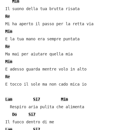
Mim
Re
Mim
Re
Mim
Re
E tocco il sole ma non cado mica io

Lam
Si7
Mim
  Respiro aria pulita che alimenta

Do
Si7
Lam
Si7