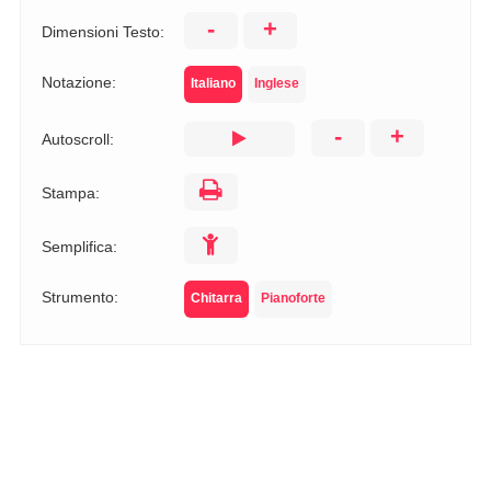
-
+
Dimensioni Testo:
Notazione:
Italiano
Inglese
-
+
Autoscroll:
Stampa:
Semplifica:
Strumento:
Chitarra
Pianoforte