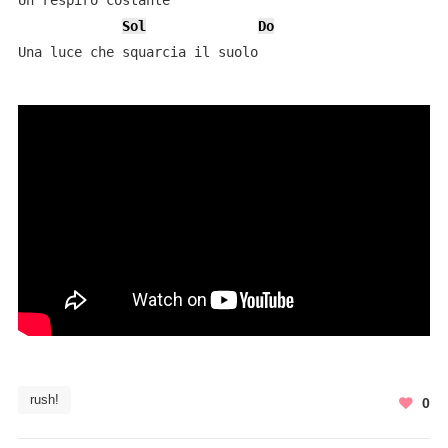
Un respiro costante

Sol
Do
Una luce che squarcia il suolo
rush!
0