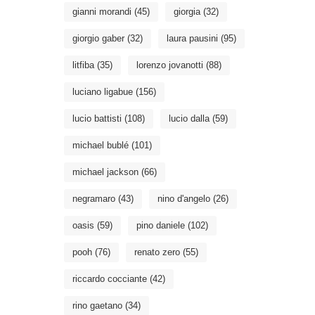
gianni morandi
(45)
giorgia
(32)
giorgio gaber
(32)
laura pausini
(95)
litfiba
(35)
lorenzo jovanotti
(88)
luciano ligabue
(156)
lucio battisti
(108)
lucio dalla
(59)
michael bublé
(101)
michael jackson
(66)
negramaro
(43)
nino d'angelo
(26)
oasis
(59)
pino daniele
(102)
pooh
(76)
renato zero
(55)
riccardo cocciante
(42)
rino gaetano
(34)