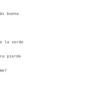
ás buena

o la verde

ra pierde

e?
