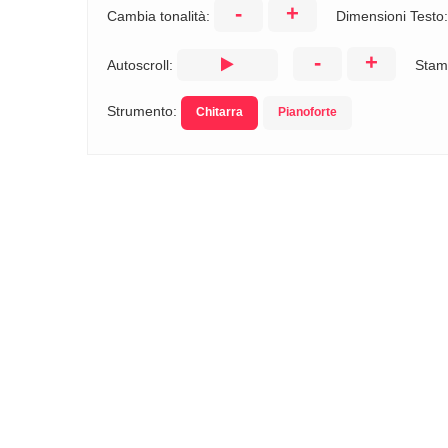
-
+
Cambia tonalità:
Dimensioni Testo
-
+
Autoscroll:
Stam
Strumento:
Chitarra
Pianoforte