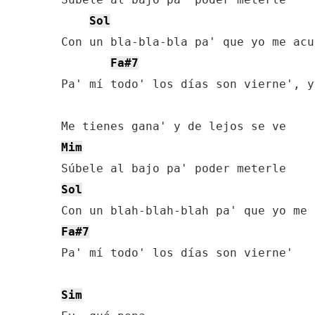
Sol
Con un bla-bla-bla pa' que yo me acue
Fa#7
Pa' mí todo' los días son vierne', ye
Mim
Sol
Fa#7
Pa' mí todo' los días son vierne'

Sim