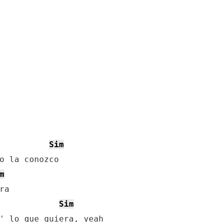
Sim
o la conozco

m
a

Sim
' lo que quiera, yeah
