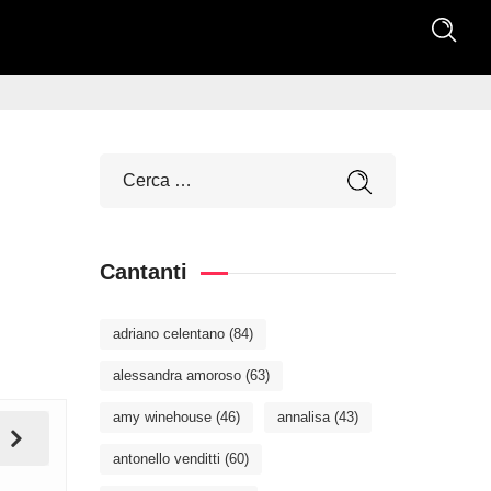
Cantanti
adriano celentano
(84)
alessandra amoroso
(63)
amy winehouse
(46)
annalisa
(43)
antonello venditti
(60)