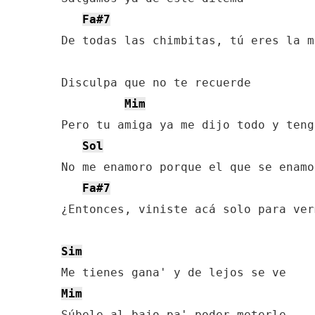
Fa#7
De todas las chimbitas, tú eres la m
Disculpa que no te recuerde

Mim
Pero tu amiga ya me dijo todo y teng
Sol
No me enamoro porque el que se enamo
Fa#7
¿Entonces, viniste acá solo para verm
Sim
Mim
Súbele al bajo pa' poder meterle
