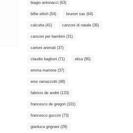
biagio antonacci
(63)
billie eilish
(54)
brunori sas
(64)
calcutta
(41)
canzoni di natale
(36)
canzoni per bambini
(31)
cartoni animati
(37)
claudio baglioni
(71)
elisa
(95)
emma marrone
(37)
eros ramazzotti
(48)
fabrizio de andré
(133)
francesco de gregori
(101)
francesco guccini
(73)
gianluca grignani
(29)