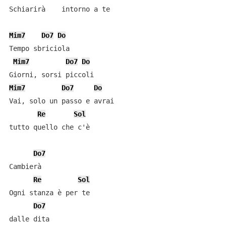
Schiarirà    intorno a te

Mim7
Do7
Do
Tempo sbriciola

Mim7
Do7
Do
Mim7
Do7
Do
Vai, solo un passo e avrai

Re
Sol
tutto quello che c'è

Do7
Cambierà

Re
Sol
Ogni stanza è per te

Do7
dalle dita
