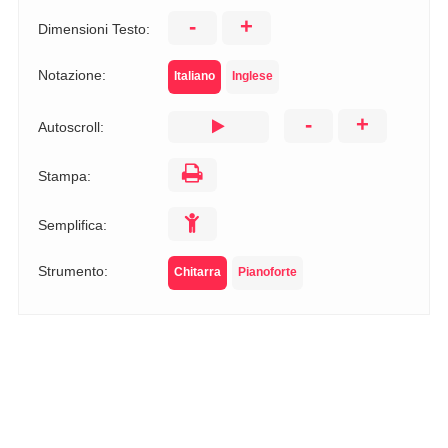
-
+
Dimensioni Testo:
Notazione:
Italiano
Inglese
-
+
Autoscroll:
Stampa:
Semplifica:
Strumento:
Chitarra
Pianoforte