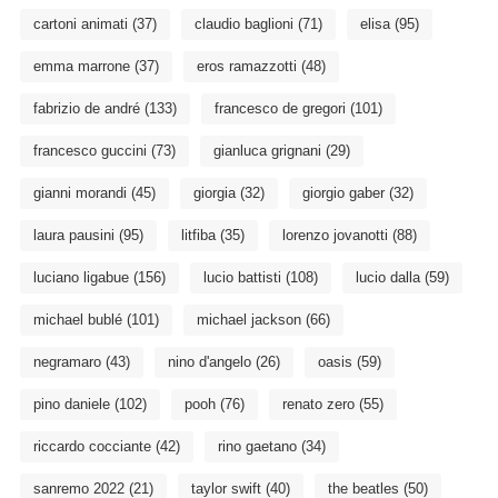
cartoni animati
(37)
claudio baglioni
(71)
elisa
(95)
emma marrone
(37)
eros ramazzotti
(48)
fabrizio de andré
(133)
francesco de gregori
(101)
francesco guccini
(73)
gianluca grignani
(29)
gianni morandi
(45)
giorgia
(32)
giorgio gaber
(32)
laura pausini
(95)
litfiba
(35)
lorenzo jovanotti
(88)
luciano ligabue
(156)
lucio battisti
(108)
lucio dalla
(59)
michael bublé
(101)
michael jackson
(66)
negramaro
(43)
nino d'angelo
(26)
oasis
(59)
pino daniele
(102)
pooh
(76)
renato zero
(55)
riccardo cocciante
(42)
rino gaetano
(34)
sanremo 2022
(21)
taylor swift
(40)
the beatles
(50)