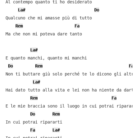
Al contempo quanto ti ho desiderato

La#
Do
Qualcuno che mi amasse più di tutto

Rem
Fa
Ma che non mi poteva dare tanto

La#
E quanto manchi, quanto mi manchi

Do
Rem
Fa
Non ti buttare giù solo perché te lo dicono gli altri

La#
Hai dato tutto alla vita e lei non ha niente da darti

Rem
Fa
E le mie braccia sono il luogo in cui potrai ripararti
Do
Rem
In cui potrai ripararti

Fa
La#