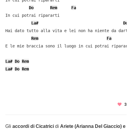
In cui potrai ripararti

Do
Rem
Fa
In cui potrai ripararti

La#
Do
Hai dato tutto alla vita e lei non ha niente da darti

Rem
Fa
E le mie braccia sono il luogo in cui potrai ripararti
La#
Do
Rem
La#
Do
Rem
3
Gli
accordi di Cicatrici
di
Ariete (Arianna Del Giaccio) e