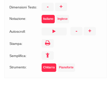
-
+
Dimensioni Testo:
Notazione:
Italiano
Inglese
-
+
Autoscroll:
Stampa:
Semplifica:
Strumento:
Chitarra
Pianoforte