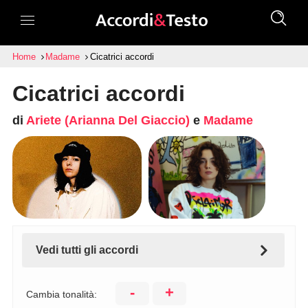
Home
Madame
Cicatrici accordi
Cicatrici accordi
di
Ariete (Arianna Del Giaccio)
e
Madame
Vedi tutti gli accordi
-
+
Cambia tonalità: