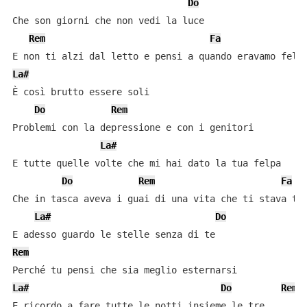
Do
Che son giorni che non vedi la luce

Rem
Fa
La#
È così brutto essere soli

Do
Rem
Problemi con la depressione e con i genitori

La#
E tutte quelle volte che mi hai dato la tua felpa

Do
Rem
Fa
Che in tasca aveva i guai di una vita che ti stava tro
La#
Do
Rem
La#
Do
Rem
E ricordo a fare tutte le notti insieme le tre
