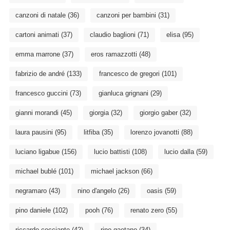
canzoni di natale
(36)
canzoni per bambini
(31)
cartoni animati
(37)
claudio baglioni
(71)
elisa
(95)
emma marrone
(37)
eros ramazzotti
(48)
fabrizio de andré
(133)
francesco de gregori
(101)
francesco guccini
(73)
gianluca grignani
(29)
gianni morandi
(45)
giorgia
(32)
giorgio gaber
(32)
laura pausini
(95)
litfiba
(35)
lorenzo jovanotti
(88)
luciano ligabue
(156)
lucio battisti
(108)
lucio dalla
(59)
michael bublé
(101)
michael jackson
(66)
negramaro
(43)
nino d'angelo
(26)
oasis
(59)
pino daniele
(102)
pooh
(76)
renato zero
(55)
riccardo cocciante
(42)
rino gaetano
(34)