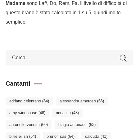
Madame
sono La#, Do, Rem, Fa. Il livello di difficoltà di
questo brano è stato calcolato in 1 su 5, quindi molto
semplice.
Cantanti
adriano celentano
(84)
alessandra amoroso
(63)
amy winehouse
(46)
annalisa
(43)
antonello venditti
(60)
biagio antonacci
(63)
billie eilish
(54)
brunori sas
(64)
calcutta
(41)