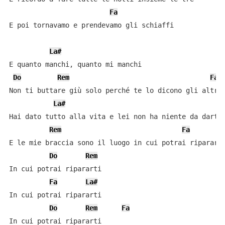
Fa
E poi tornavamo e prendevamo gli schiaffi

La#
E quanto manchi, quanto mi manchi

Do
Rem
Fa
Non ti buttare giù solo perché te lo dicono gli altri

La#
Hai dato tutto alla vita e lei non ha niente da darti

Rem
Fa
E le mie braccia sono il luogo in cui potrai ripararti
Do
Rem
In cui potrai ripararti

Fa
La#
In cui potrai ripararti

Do
Rem
Fa
In cui potrai ripararti
