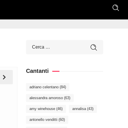
Cantanti
adriano celentano
(84)
alessandra amoroso
(63)
amy winehouse
(46)
annalisa
(43)
antonello venditti
(60)