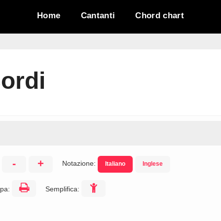
Home
Cantanti
Chord chart
cordi
-
+
Notazione:
Italiano
Inglese
:
pa:
Semplifica: