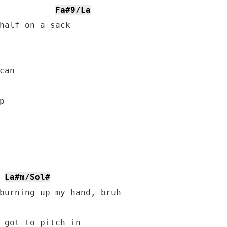
Fa#9/La
half on a sack

La#m/Sol#