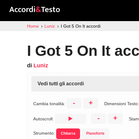
Home
Luniz
I Got 5 On It accordi
I Got 5 On It ac
di
Luniz
Vedi tutti gli accordi
-
+
Cambia tonalità:
Dimensioni Testo
-
+
Autoscroll:
Stam
Strumento:
Chitarra
Pianoforte