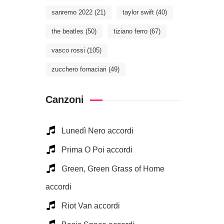
sanremo 2022
(21)
taylor swift
(40)
the beatles
(50)
tiziano ferro
(67)
vasco rossi
(105)
zucchero fornaciari
(49)
Canzoni
Lunedì Nero accordi
Prima O Poi accordi
Green, Green Grass of Home
accordi
Riot Van accordi