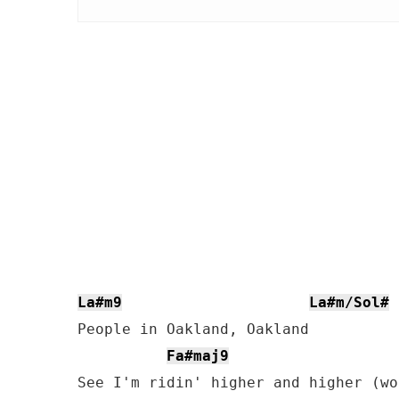
La#m9
La#m/Sol#
People in Oakland, Oakland

Fa#maj9
See I'm ridin' higher and higher (wo