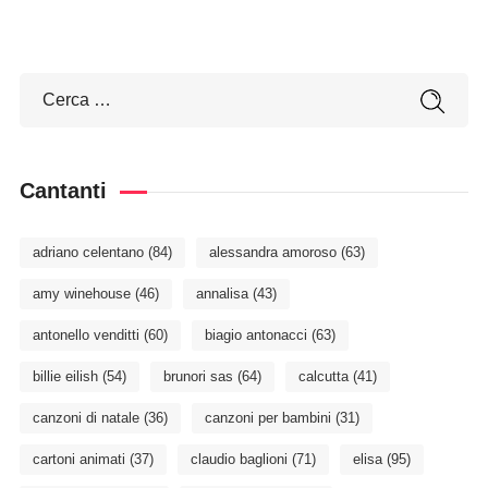
Cantanti
adriano celentano
(84)
alessandra amoroso
(63)
amy winehouse
(46)
annalisa
(43)
antonello venditti
(60)
biagio antonacci
(63)
billie eilish
(54)
brunori sas
(64)
calcutta
(41)
canzoni di natale
(36)
canzoni per bambini
(31)
cartoni animati
(37)
claudio baglioni
(71)
elisa
(95)