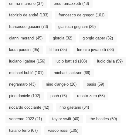
emma marrone
(37)
eros ramazzotti
(48)
fabrizio de andré
(133)
francesco de gregori
(101)
francesco guccini
(73)
gianluca grignani
(29)
gianni morandi
(45)
giorgia
(32)
giorgio gaber
(32)
laura pausini
(95)
litfiba
(35)
lorenzo jovanotti
(88)
luciano ligabue
(156)
lucio battisti
(108)
lucio dalla
(59)
michael bublé
(101)
michael jackson
(66)
negramaro
(43)
nino d'angelo
(26)
oasis
(59)
pino daniele
(102)
pooh
(76)
renato zero
(55)
riccardo cocciante
(42)
rino gaetano
(34)
sanremo 2022
(21)
taylor swift
(40)
the beatles
(50)
tiziano ferro
(67)
vasco rossi
(105)