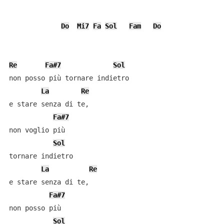
Do
Mi7
Fa
Sol
Fam
Do
Re
Fa#7
Sol
non posso più tornare indietro

La
Re
e stare senza di te,

Fa#7
non voglio più

Sol
tornare indietro

La
Re
e stare senza di te,

Fa#7
non posso più

Sol