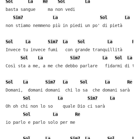
Sol
La
Re
Sol
La
basta sangue     ma non vedi

Sim7
La
Sol
La
non stiamo nemmeno più in piedi un po' di pietà

Sol
La
Sim7
La
Sol
La
Re
Invece tu invece fumi   con grande tranquillità

Sol
La
Sim7
La
Sol
La
Così sta a me, a me che debbo parlare   fidarmi di te

Sol
La
Sim7
La
Sol
La
Re
Domani,  domani domani  chi lo sa  che domani sarà

Sol
La
Sim7
La
Oh oh chi non lo so    quale Dio ci sarà

Sol
La
Re
io parlo e parlo solo per me

Sol
La
Sim7
La
Sol
La