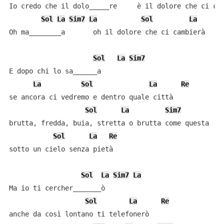
Io credo che il dolo_____re     è il dolore che ci cam
Sol
La
Sim7
La
Sol
La
R
Oh ma________a       oh il dolore che ci cambierà

Sol
La
Sim7
E dopo chi lo sa______a

La
Sol
La
Re
se ancora ci vedremo e dentro quale città

Sol
La
Sim7
brutta, fredda, buia, stretta o brutta come questa

Sol
La
Re
sotto un cielo senza pietà

Sol
La
Sim7
La
Ma io ti cercher_______ò

Sol
La
Re
anche da così lontano ti telefonerò
