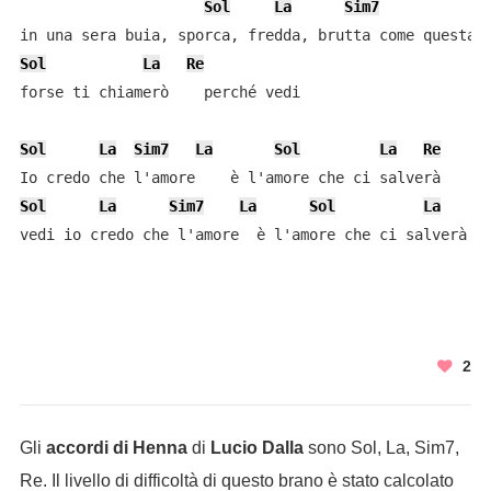
Sol
La
Sim7
L
Sol
La
Re
forse ti chiamerò    perché vedi

Sol
La
Sim7
La
Sol
La
Re
Sol
La
Sim7
La
Sol
La
R
vedi io credo che l'amore  è l'amore che ci salverà
2
Gli
accordi di Henna
di
Lucio Dalla
sono Sol, La, Sim7,
Re. Il livello di difficoltà di questo brano è stato calcolato