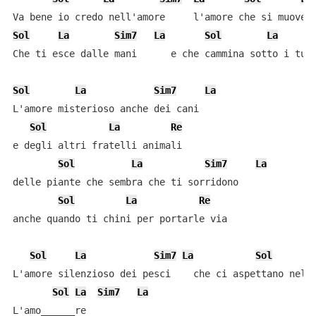
Sol
La
Sim7
La
Sol
La
Che ti esce dalle mani      e che cammina sotto i tuoi
Sol
La
Sim7
La
L'amore misterioso anche dei cani

Sol
La
Re
e degli altri fratelli animali

Sol
La
Sim7
La
delle piante che sembra che ti sorridono

Sol
La
Re
anche quando ti chini per portarle via

Sol
La
Sim7
La
Sol
L'amore silenzioso dei pesci    che ci aspettano nel m
Sol
La
Sim7
La
L'amo______re
