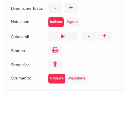
-
+
Dimensioni Testo:
Notazione:
Italiano
Inglese
-
+
Autoscroll:
Stampa:
Semplifica:
Strumento:
Chitarra
Pianoforte