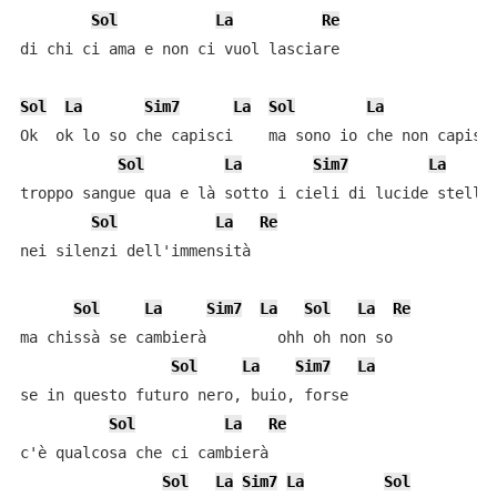
Sol
La
Re
di chi ci ama e non ci vuol lasciare

Sol
La
Sim7
La
Sol
La
R
Ok  ok lo so che capisci    ma sono io che non capisco
Sol
La
Sim7
La
troppo sangue qua e là sotto i cieli di lucide stelle

Sol
La
Re
nei silenzi dell'immensità

Sol
La
Sim7
La
Sol
La
Re
ma chissà se cambierà        ohh oh non so

Sol
La
Sim7
La
se in questo futuro nero, buio, forse

Sol
La
Re
c'è qualcosa che ci cambierà

Sol
La
Sim7
La
Sol