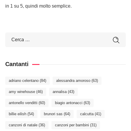
in 1 su 5, quindi molto semplice.
Cantanti
adriano celentano
(84)
alessandra amoroso
(63)
amy winehouse
(46)
annalisa
(43)
antonello venditti
(60)
biagio antonacci
(63)
billie eilish
(54)
brunori sas
(64)
calcutta
(41)
canzoni di natale
(36)
canzoni per bambini
(31)