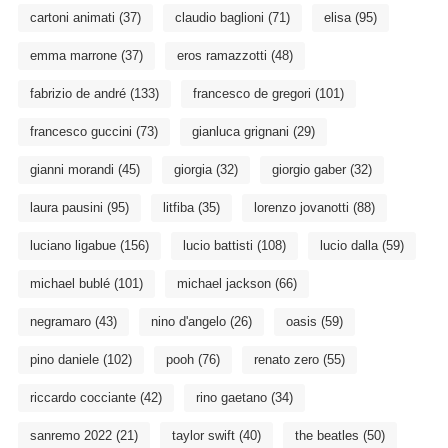
cartoni animati
(37)
claudio baglioni
(71)
elisa
(95)
emma marrone
(37)
eros ramazzotti
(48)
fabrizio de andré
(133)
francesco de gregori
(101)
francesco guccini
(73)
gianluca grignani
(29)
gianni morandi
(45)
giorgia
(32)
giorgio gaber
(32)
laura pausini
(95)
litfiba
(35)
lorenzo jovanotti
(88)
luciano ligabue
(156)
lucio battisti
(108)
lucio dalla
(59)
michael bublé
(101)
michael jackson
(66)
negramaro
(43)
nino d'angelo
(26)
oasis
(59)
pino daniele
(102)
pooh
(76)
renato zero
(55)
riccardo cocciante
(42)
rino gaetano
(34)
sanremo 2022
(21)
taylor swift
(40)
the beatles
(50)