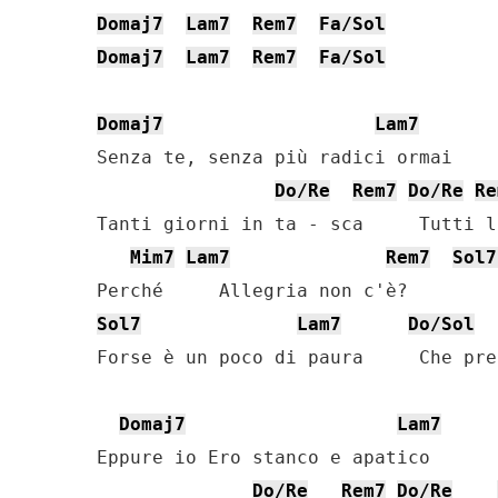
Domaj7
Lam7
Rem7
Fa/Sol
Domaj7
Lam7
Rem7
Fa/Sol
Domaj7
Lam7
Senza te, senza più radici ormai

Do/Re
Rem7
Do/Re
Re
Tanti giorni in ta - sca     Tutti l
Mim7
Lam7
Rem7
Sol7
Sol7
Lam7
Do/Sol
Forse è un poco di paura     Che pre
Domaj7
Lam7
Eppure io Ero stanco e apatico

Do/Re
Rem7
Do/Re