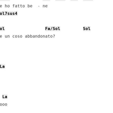
e ho fatto be  - ne

ol7sus4
ol
Fa/Sol
Sol
e un coso abbandonato?

La
La
oo
