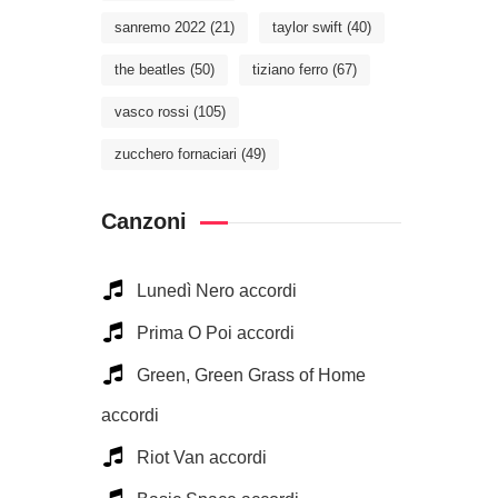
sanremo 2022
(21)
taylor swift
(40)
the beatles
(50)
tiziano ferro
(67)
vasco rossi
(105)
zucchero fornaciari
(49)
Canzoni
Lunedì Nero accordi
Prima O Poi accordi
Green, Green Grass of Home
accordi
Riot Van accordi