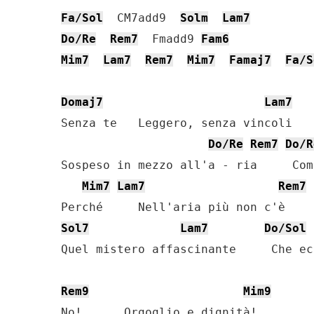
Fa/Sol
  CM7add9  
Solm
Lam7
Do/Re
Rem7
  Fmadd9 
Fam6
Mim7
Lam7
Rem7
Mim7
Famaj7
Fa/S
Domaj7
Lam7
Senza te   Leggero, senza vincoli

Do/Re
Rem7
Do/R
Sospeso in mezzo all'a - ria     Com
Mim7
Lam7
Rem7
Sol7
Lam7
Do/Sol
Quel mistero affascinante     Che ec
Rem9
Mim9
No!      Orgoglio e dignità!
