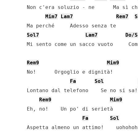
Non c'era soluzio - ne      Ma sì ch
Mim7
Lam7
Rem7
S
Sol7
Lam7
Do/S
Mi sento come un sacco vuoto     Com
Rem9
Mim9
No!      Orgoglio e dignità!

Fa
Sol
Lontano dal telefono    Se no si sa!

Rem9
Mim9
Eh, no!    Un po' di serietà

Fa
Sol
Aspetta almeno un attimo!    uohohoho