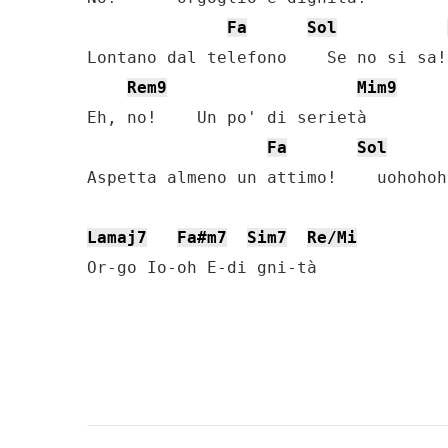
Fa
Sol
Lontano dal telefono    Se no si sa!

Rem9
Mim9
Eh, no!    Un po' di serietà

Fa
Sol
Aspetta almeno un attimo!    uohohoho
Lamaj7
Fa#m7
Sim7
Re/Mi
Or-go Io-oh E-di gni-tà