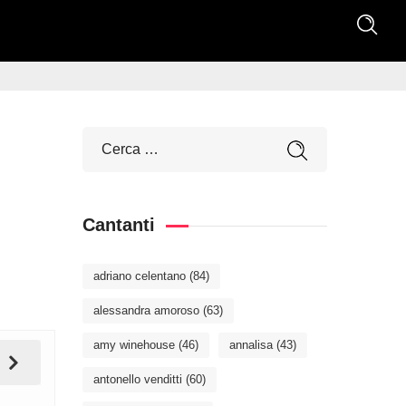
Cantanti
adriano celentano
(84)
alessandra amoroso
(63)
amy winehouse
(46)
annalisa
(43)
antonello venditti
(60)