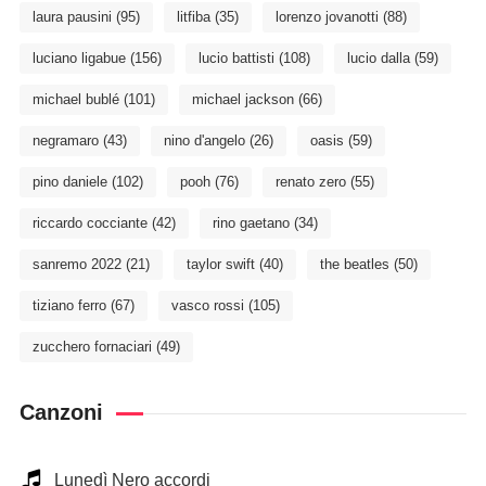
laura pausini
(95)
litfiba
(35)
lorenzo jovanotti
(88)
luciano ligabue
(156)
lucio battisti
(108)
lucio dalla
(59)
michael bublé
(101)
michael jackson
(66)
negramaro
(43)
nino d'angelo
(26)
oasis
(59)
pino daniele
(102)
pooh
(76)
renato zero
(55)
riccardo cocciante
(42)
rino gaetano
(34)
sanremo 2022
(21)
taylor swift
(40)
the beatles
(50)
tiziano ferro
(67)
vasco rossi
(105)
zucchero fornaciari
(49)
Canzoni
Lunedì Nero accordi