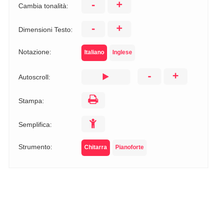
-
+
Cambia tonalità:
-
+
Dimensioni Testo:
Notazione:
Italiano
Inglese
-
+
Autoscroll:
Stampa:
Semplifica:
Strumento:
Chitarra
Pianoforte