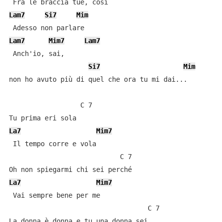
Lam7
Si7
Mim
Lam7
Mim7
Lam7
 Anch'io, sai,

Si7
Mim
non ho avuto più di quel che ora tu mi dai...

                  C 7

La7
Mim7
 Il tempo corre e vola

                            C 7

La7
Mim7
 Vai sempre bene per me

                                   C 7
