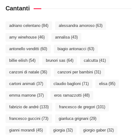
Cantanti
adriano celentano
(84)
alessandra amoroso
(63)
amy winehouse
(46)
annalisa
(43)
antonello venditti
(60)
biagio antonacci
(63)
billie eilish
(54)
brunori sas
(64)
calcutta
(41)
canzoni di natale
(36)
canzoni per bambini
(31)
cartoni animati
(37)
claudio baglioni
(71)
elisa
(95)
emma marrone
(37)
eros ramazzotti
(48)
fabrizio de andré
(133)
francesco de gregori
(101)
francesco guccini
(73)
gianluca grignani
(29)
gianni morandi
(45)
giorgia
(32)
giorgio gaber
(32)