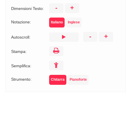
-
+
Dimensioni Testo:
Notazione:
Italiano
Inglese
-
+
Autoscroll:
Stampa:
Semplifica:
Strumento:
Chitarra
Pianoforte