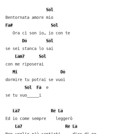
Sol
Fa#
Sol
   Ora ci son io… io con te

Do
Sol
se sei stanca lo sai

Lam7
Sol
con me riposerai

Mi
Do
dormire tu potrai se vuoi

Sol
Fa
  e

se tu vuo_____i

La7
Re
La
Ed io come sempre    leggerò

La7
Re
La