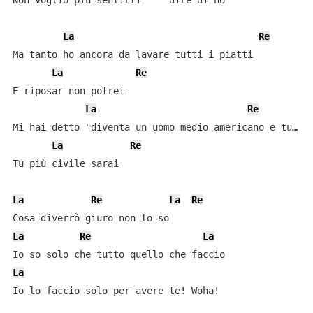
Non voglio più sentirti     dire di no

La
Re
Ma tanto ho ancora da lavare tutti i piatti

La
Re
E riposar non potrei

La
Re
Mi hai detto "diventa un uomo medio americano e tu…

La
Re
Tu più civile sarai

La
Re
La
Re
La
Re
La
La
Io lo faccio solo per avere te! Woha!
