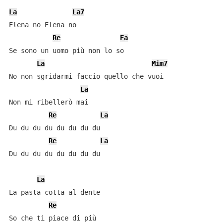
La
La7
Elena no Elena no

Re
Fa
Se sono un uomo più non lo so

La
Mim7
No non sgridarmi faccio quello che vuoi

La
Non mi ribellerò mai

Re
La
Du du du du du du du du

Re
La
Du du du du du du du du

La
La pasta cotta al dente

Re
So che ti piace di più
