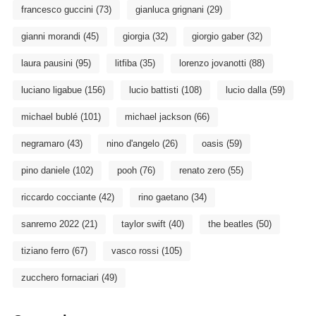
francesco guccini
(73)
gianluca grignani
(29)
gianni morandi
(45)
giorgia
(32)
giorgio gaber
(32)
laura pausini
(95)
litfiba
(35)
lorenzo jovanotti
(88)
luciano ligabue
(156)
lucio battisti
(108)
lucio dalla
(59)
michael bublé
(101)
michael jackson
(66)
negramaro
(43)
nino d'angelo
(26)
oasis
(59)
pino daniele
(102)
pooh
(76)
renato zero
(55)
riccardo cocciante
(42)
rino gaetano
(34)
sanremo 2022
(21)
taylor swift
(40)
the beatles
(50)
tiziano ferro
(67)
vasco rossi
(105)
zucchero fornaciari
(49)