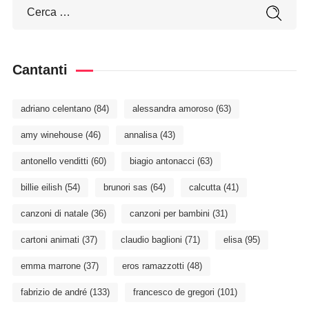
Cantanti
adriano celentano
(84)
alessandra amoroso
(63)
amy winehouse
(46)
annalisa
(43)
antonello venditti
(60)
biagio antonacci
(63)
billie eilish
(54)
brunori sas
(64)
calcutta
(41)
canzoni di natale
(36)
canzoni per bambini
(31)
cartoni animati
(37)
claudio baglioni
(71)
elisa
(95)
emma marrone
(37)
eros ramazzotti
(48)
fabrizio de andré
(133)
francesco de gregori
(101)