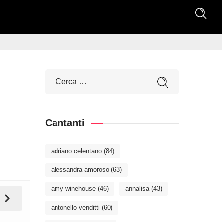
Cantanti
adriano celentano
(84)
alessandra amoroso
(63)
amy winehouse
(46)
annalisa
(43)
antonello venditti
(60)