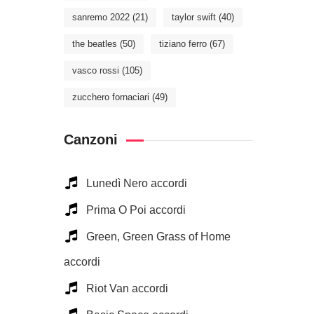
sanremo 2022
(21)
taylor swift
(40)
the beatles
(50)
tiziano ferro
(67)
vasco rossi
(105)
zucchero fornaciari
(49)
Canzoni
Lunedì Nero accordi
Prima O Poi accordi
Green, Green Grass of Home
accordi
Riot Van accordi