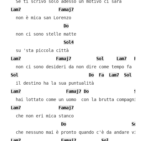
    Se ti scrivo solo adesso un motivo ci sarà

Lam7
Famaj7
    non è mica san Lorenzo

Do
    non ci sono stelle matte

Sol4
    su 'sta piccola città

Lam7
Famaj7
Sol
Lam7
Fa
    non ci sono desideri da non dire come tempo fa

Sol
Do
Fa
Lam7
Sol
    il destino ha la sua puntualità

Lam7
Famaj7
Do
So
    hai lottato come un uomo  con la brutta compagnia

Lam7
Famaj7
    che non eri mica stanco

Do
Sol
    che nessuno mai è pronto quando c'è da andare via

Lam7
Famaj7
Sol