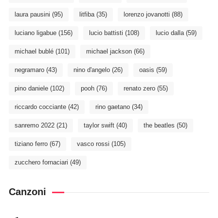
laura pausini
(95)
litfiba
(35)
lorenzo jovanotti
(88)
luciano ligabue
(156)
lucio battisti
(108)
lucio dalla
(59)
michael bublé
(101)
michael jackson
(66)
negramaro
(43)
nino d'angelo
(26)
oasis
(59)
pino daniele
(102)
pooh
(76)
renato zero
(55)
riccardo cocciante
(42)
rino gaetano
(34)
sanremo 2022
(21)
taylor swift
(40)
the beatles
(50)
tiziano ferro
(67)
vasco rossi
(105)
zucchero fornaciari
(49)
Canzoni