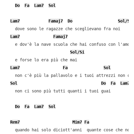
Do
Fa
Lam7
Sol
Lam7
Famaj7
Do
Sol/Si
    dove sono le ragazze che sceglievano fra noi

Lam7
Famaj7
D
    e dov'è la nave scuola che hai confuso con l'amore
Sol/Si
    e forse lo era più che mai

Lam7
Fa
Sol
    non c'è più la pallavolo e i tuoi attrezzi non c'è
Sol
Do
Fa
Lam7
    non ci sono più tutti quanti i tuoi guai

Do
Fa
Lam7
Sol
Rem7
Mim7
Fa
    quando hai solo diciott'anni  quante cose che non 