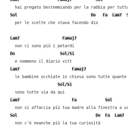
    hai pregato bestemmiando per la rabbia per tutta l
Sol
Do
Fa
Lam7
So
    per le scelte che stava facendo dio

Lam7
Famaj7
    non ci sono più i petardi

Do
Sol/Si
    e nemmeno il diario vitt

Lam7
Famaj7
    le bambine occhiate in chiesa sono tutte quante sp
Sol/Si
    sono tutte via da qui

Lam7
Fa
Sol
    non si affaccia più tua madre alla finestra a urla
Sol
Do
Fa
Lam7
S
    non c'è neanche più la tua curiosità
