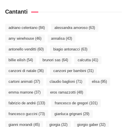
Cantanti
adriano celentano
(84)
alessandra amoroso
(63)
amy winehouse
(46)
annalisa
(43)
antonello venditti
(60)
biagio antonacci
(63)
billie eilish
(54)
brunori sas
(64)
calcutta
(41)
canzoni di natale
(36)
canzoni per bambini
(31)
cartoni animati
(37)
claudio baglioni
(71)
elisa
(95)
emma marrone
(37)
eros ramazzotti
(48)
fabrizio de andré
(133)
francesco de gregori
(101)
francesco guccini
(73)
gianluca grignani
(29)
gianni morandi
(45)
giorgia
(32)
giorgio gaber
(32)