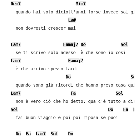
Rem7
Mim7
    quando hai solo diciott'anni forse invece sai già 
La#
    non dovresti crescer mai

Lam7
Famaj7
Do
Sol
    se ti scrivo solo adesso  è che sono io così

Lam7
Famaj7
    è che arrivo spesso tardi

Do
Sol
    quando sono già ricordi che hanno preso casa qui

Lam7
Fa
Sol
    non è vero ciò che ho detto: qua c'è tutto a dire 
Sol
Do
Fa
La
    fai buon viaggio e poi poi riposa se puoi

Do
Fa
Lam7
Sol
Do