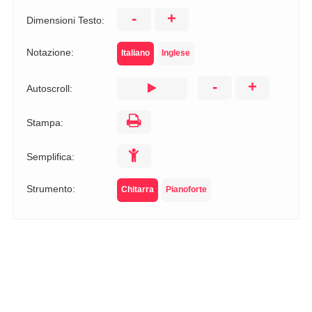
-
+
Dimensioni Testo:
Notazione:
Italiano
Inglese
-
+
Autoscroll:
Stampa:
Semplifica:
Strumento:
Chitarra
Pianoforte