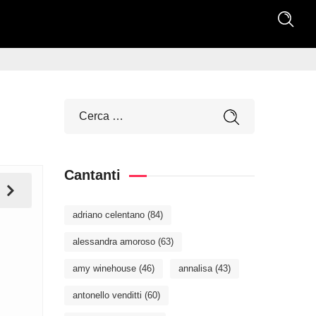
Cantanti
adriano celentano
(84)
alessandra amoroso
(63)
amy winehouse
(46)
annalisa
(43)
antonello venditti
(60)