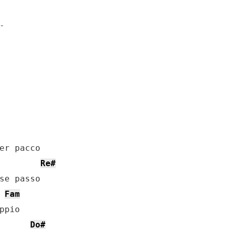


Re#
se passo

Fam
pio

Do#