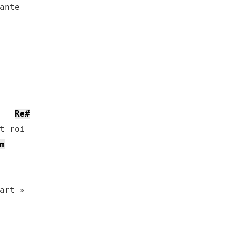
Re#
t roi

m
art »
