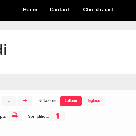
Home
Cantanti
Chord chart
i
-
+
Notazione:
Italiano
Inglese
:
pa:
Semplifica: