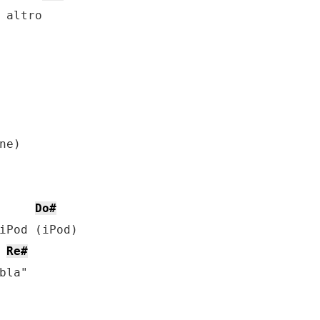
 altro

e)

Do#
iPod (iPod)

Re#
la"
