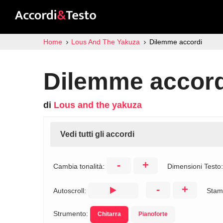
Home
Lous And The Yakuza
Dilemme accordi
Dilemme accord
di
Lous and the yakuza
Vedi tutti gli accordi
-
+
Cambia tonalità:
Dimensioni Testo
-
+
Autoscroll:
Stam
Strumento:
Chitarra
Pianoforte