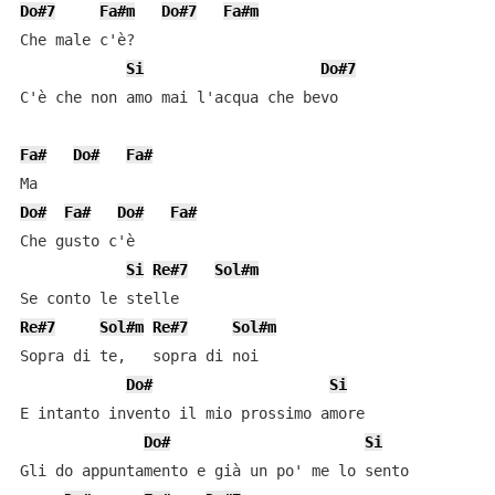
Do#7
Fa#m
Do#7
Fa#m
Che male c'è?

Si
Do#7
C'è che non amo mai l'acqua che bevo

Fa#
Do#
Fa#
Do#
Fa#
Do#
Fa#
Che gusto c'è

Si
Re#7
Sol#m
Re#7
Sol#m
Re#7
Sol#m
Sopra di te,   sopra di noi

Do#
Si
E intanto invento il mio prossimo amore

Do#
Si
Gli do appuntamento e già un po' me lo sento
