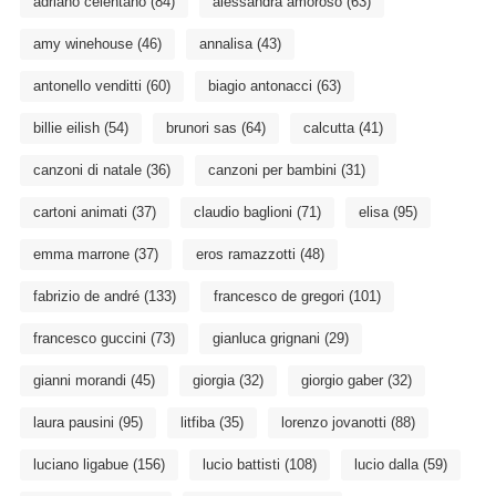
adriano celentano
(84)
alessandra amoroso
(63)
amy winehouse
(46)
annalisa
(43)
antonello venditti
(60)
biagio antonacci
(63)
billie eilish
(54)
brunori sas
(64)
calcutta
(41)
canzoni di natale
(36)
canzoni per bambini
(31)
cartoni animati
(37)
claudio baglioni
(71)
elisa
(95)
emma marrone
(37)
eros ramazzotti
(48)
fabrizio de andré
(133)
francesco de gregori
(101)
francesco guccini
(73)
gianluca grignani
(29)
gianni morandi
(45)
giorgia
(32)
giorgio gaber
(32)
laura pausini
(95)
litfiba
(35)
lorenzo jovanotti
(88)
luciano ligabue
(156)
lucio battisti
(108)
lucio dalla
(59)