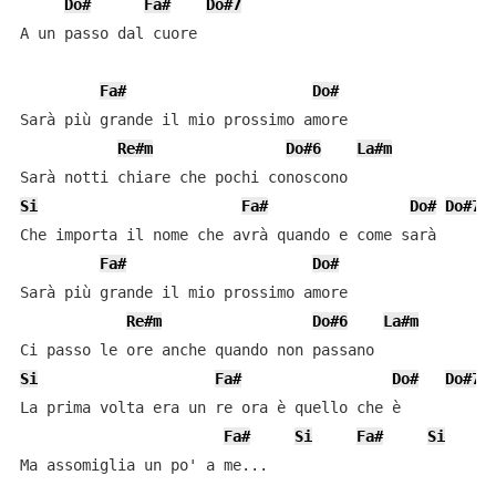
Do#
Fa#
Do#7
A un passo dal cuore

Fa#
Do#
Sarà più grande il mio prossimo amore

Re#m
Do#6
La#m
Si
Fa#
Do#
Do#7
Che importa il nome che avrà quando e come sarà

Fa#
Do#
Sarà più grande il mio prossimo amore

Re#m
Do#6
La#m
Si
Fa#
Do#
Do#7
La prima volta era un re ora è quello che è

Fa#
Si
Fa#
Si
Ma assomiglia un po' a me...
