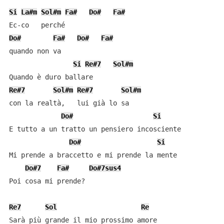
Si
La#m
Sol#m
Fa#
Do#
Fa#
Do#
Fa#
Do#
Fa#
quando non va

Si
Re#7
Sol#m
Re#7
Sol#m
Re#7
Sol#m
con la realtà,   lui già lo sa

Do#
Si
E tutto a un tratto un pensiero incosciente

Do#
Si
Mi prende a braccetto e mi prende la mente

Do#7
Fa#
Do#7sus4
Poi cosa mi prende?

Re7
Sol
Re
Sarà più grande il mio prossimo amore
