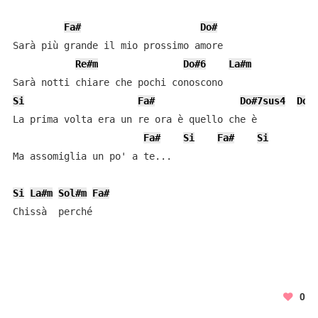
Fa#
Do#
Sarà più grande il mio prossimo amore

Re#m
Do#6
La#m
Si
Fa#
Do#7sus4
Do#
La prima volta era un re ora è quello che è

Fa#
Si
Fa#
Si
Ma assomiglia un po' a te...

Si
La#m
Sol#m
Fa#
0