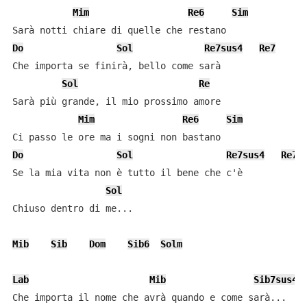
Mim
Re6
Sim
Do
Sol
Re7sus4
Re7
Che importa se finirà, bello come sarà

Sol
Re
Sarà più grande, il mio prossimo amore

Mim
Re6
Sim
Do
Sol
Re7sus4
Re7
Se la mia vita non è tutto il bene che c'è

Sol
Chiuso dentro di me...

Mib
Sib
Dom
Sib6
Solm
Lab
Mib
Sib7sus4
Che importa il nome che avrà quando e come sarà...
