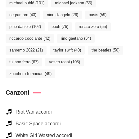
michael bublé
(101)
michael jackson
(66)
negramaro
(43)
nino d'angelo
(26)
oasis
(59)
pino daniele
(102)
pooh
(76)
renato zero
(55)
riccardo cocciante
(42)
rino gaetano
(34)
sanremo 2022
(21)
taylor swift
(40)
the beatles
(50)
tiziano ferro
(67)
vasco rossi
(105)
zucchero fornaciari
(49)
Canzoni
Riot Van accordi
Basic Space accordi
White Girl Wasted accordi