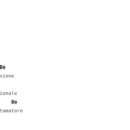
Do
sione

Do
tamatore
