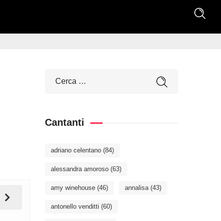
Cantanti
adriano celentano
(84)
alessandra amoroso
(63)
amy winehouse
(46)
annalisa
(43)
antonello venditti
(60)