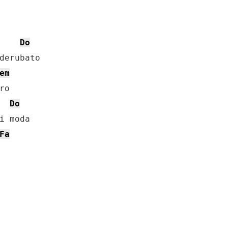
Do
derubato

em
o

Do
i moda

Fa