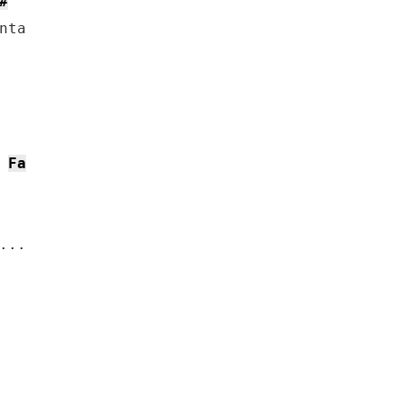
#
ta

Fa