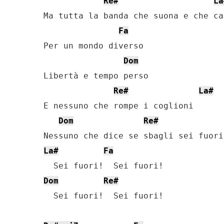
Re#
La
Ma tutta la banda che suona e che can
Fa
Per un mondo diverso

Dom
Libertà e tempo perso

Re#
La#
E nessuno che rompe i coglioni

Dom
Re#
La#
Fa
Dom
Re#
  Sei fuori!  Sei fuori!
