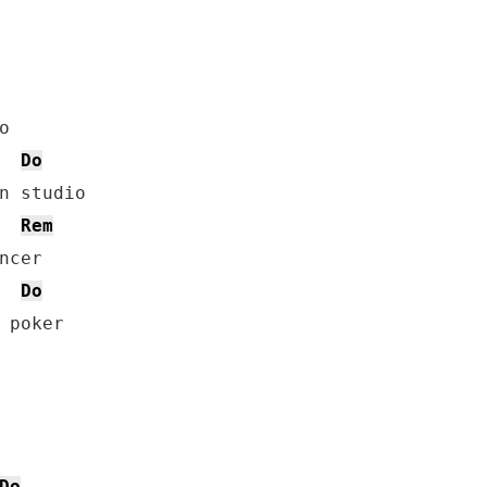
Do
n studio

Rem
cer

Do
 poker

Do