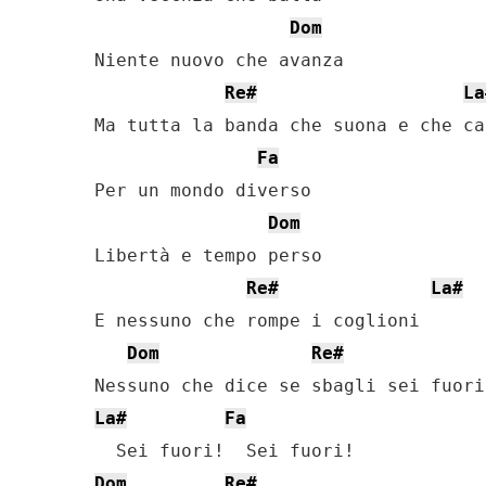
Dom
Niente nuovo che avanza

Re#
La
Ma tutta la banda che suona e che can
Fa
Per un mondo diverso

Dom
Libertà e tempo perso

Re#
La#
E nessuno che rompe i coglioni

Dom
Re#
La#
Fa
Dom
Re#