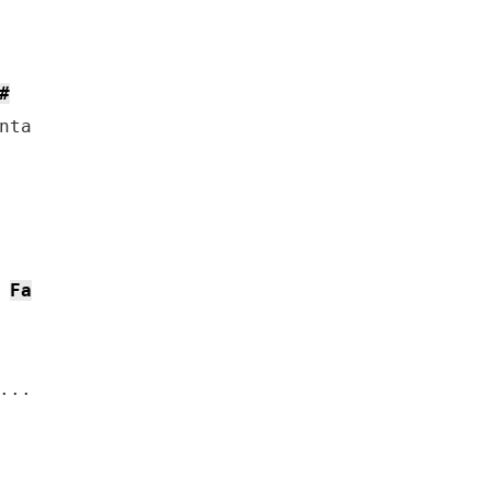
#
ta

Fa