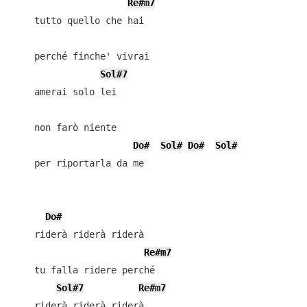
Re#m7
    tutto quello che hai

    perché finche' vivrai

Sol#7
    amerai solo lei

    non farò niente

Do#
Sol#
Do#
Sol#
    per riportarla da me

Do#
    riderà riderà riderà

Re#m7
    tu falla ridere perché

Sol#7
Re#m7
    riderà riderà riderà
