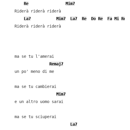
Re
Mim7
    Riderà riderà riderà

La7
Mim7
La7
Re
Do
Re
Fa
Mi
Re#
    Riderà riderà riderà

    ma se tu l'amerai

Remaj7
    un po' meno di me

    ma se tu cambierai

Mim7
    e un altro uomo sarai

    ma se tu sciuperai

La7