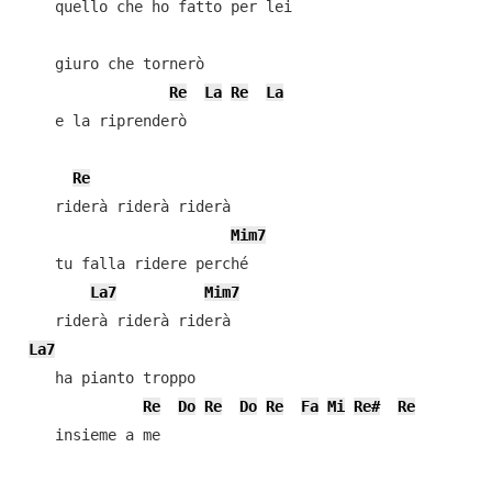
    quello che ho fatto per lei

    giuro che tornerò

Re
La
Re
La
    e la riprenderò

Re
    riderà riderà riderà

Mim7
    tu falla ridere perché

La7
Mim7
    riderà riderà riderà

La7
    ha pianto troppo

Re
Do
Re
Do
Re
Fa
Mi
Re#
Re
    insieme a me
