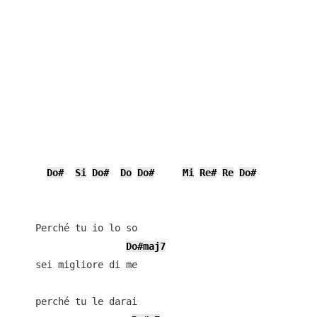
Do#
Si
Do#
Do
Do#
Mi
Re#
Re
Do#
    Perché tu io lo so

Do#maj7
    sei migliore di me

    perché tu le darai
