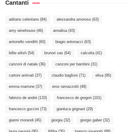
Cantanti
adriano celentano
(84)
alessandra amoroso
(63)
amy winehouse
(46)
annalisa
(43)
antonello venditti
(60)
biagio antonacci
(63)
billie eilish
(54)
brunori sas
(64)
calcutta
(41)
canzoni di natale
(36)
canzoni per bambini
(31)
cartoni animati
(37)
claudio baglioni
(71)
elisa
(95)
emma marrone
(37)
eros ramazzotti
(48)
fabrizio de andré
(133)
francesco de gregori
(101)
francesco guccini
(73)
gianluca grignani
(29)
gianni morandi
(45)
giorgia
(32)
giorgio gaber
(32)
laura pausini
(95)
litfiba
(35)
lorenzo jovanotti
(88)