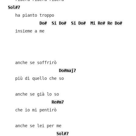
Sol#7
    ha pianto troppo

Do#
Si
Do#
Si
Do#
Mi
Re#
Re
Do#
    insieme a me

    anche se soffrirò

Do#maj7
    più di quello che so

    anche se già lo so

Re#m7
    che io mi pentirò

    anche se lei per me

Sol#7