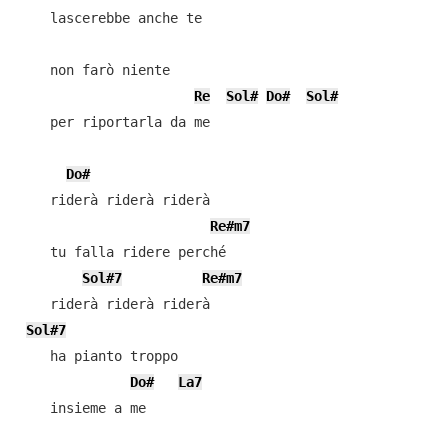
    lascerebbe anche te

    non farò niente

Re
Sol#
Do#
Sol#
    per riportarla da me

Do#
    riderà riderà riderà

Re#m7
    tu falla ridere perché

Sol#7
Re#m7
    riderà riderà riderà

Sol#7
    ha pianto troppo

Do#
La7
    insieme a me
