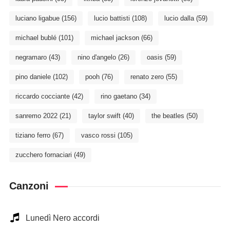
luciano ligabue
(156)
lucio battisti
(108)
lucio dalla
(59)
michael bublé
(101)
michael jackson
(66)
negramaro
(43)
nino d'angelo
(26)
oasis
(59)
pino daniele
(102)
pooh
(76)
renato zero
(55)
riccardo cocciante
(42)
rino gaetano
(34)
sanremo 2022
(21)
taylor swift
(40)
the beatles
(50)
tiziano ferro
(67)
vasco rossi
(105)
zucchero fornaciari
(49)
Canzoni
Lunedì Nero accordi