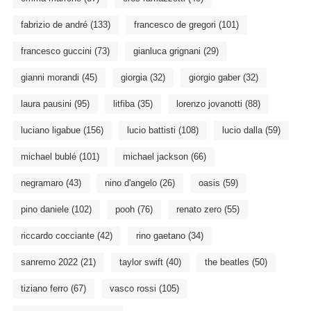
fabrizio de andré
(133)
francesco de gregori
(101)
francesco guccini
(73)
gianluca grignani
(29)
gianni morandi
(45)
giorgia
(32)
giorgio gaber
(32)
laura pausini
(95)
litfiba
(35)
lorenzo jovanotti
(88)
luciano ligabue
(156)
lucio battisti
(108)
lucio dalla
(59)
michael bublé
(101)
michael jackson
(66)
negramaro
(43)
nino d'angelo
(26)
oasis
(59)
pino daniele
(102)
pooh
(76)
renato zero
(55)
riccardo cocciante
(42)
rino gaetano
(34)
sanremo 2022
(21)
taylor swift
(40)
the beatles
(50)
tiziano ferro
(67)
vasco rossi
(105)