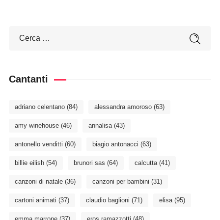
Cantanti
adriano celentano
(84)
alessandra amoroso
(63)
amy winehouse
(46)
annalisa
(43)
antonello venditti
(60)
biagio antonacci
(63)
billie eilish
(54)
brunori sas
(64)
calcutta
(41)
canzoni di natale
(36)
canzoni per bambini
(31)
cartoni animati
(37)
claudio baglioni
(71)
elisa
(95)
emma marrone
(37)
eros ramazzotti
(48)