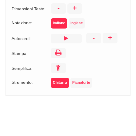
-
+
Dimensioni Testo:
Notazione:
Italiano
Inglese
-
+
Autoscroll:
Stampa:
Semplifica:
Strumento:
Chitarra
Pianoforte