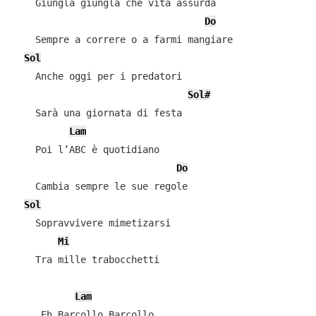
    Giungla giungla che vita assurda

Do
    Sempre a correre o a farmi mangiare

Sol
    Anche oggi per i predatori

Sol#
    Sarà una giornata di festa

Lam
    Poi l’ABC è quotidiano

Do
    Cambia sempre le sue regole

Sol
    Sopravvivere mimetizarsi

Mi
    Tra mille trabocchetti

Lam
    …Eh Barcollo Barcollo
