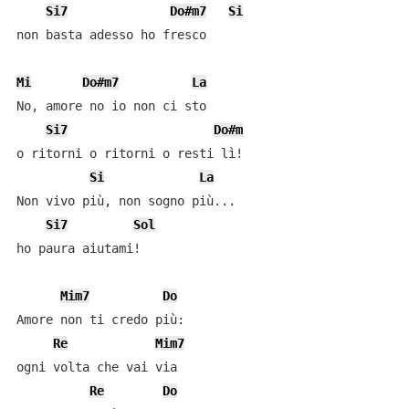
Si7
Do#m7
Si
non basta adesso ho fresco

Mi
Do#m7
La
No, amore no io non ci sto

Si7
Do#m
o ritorni o ritorni o resti lì!

Si
La
Non vivo più, non sogno più...

Si7
Sol
ho paura aiutami!

Mim7
Do
Amore non ti credo più:

Re
Mim7
ogni volta che vai via

Re
Do