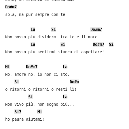
Do#m7
sola, ma pur sempre con te

La
Si
Do#m7
Non posso più dividermi tra te e il mare

La
Si
Do#m7
Si
Non posso più sentirmi stanca di aspettare!

Mi
Do#m7
La
No, amore no, io non ci sto:

Si
Do#m
o ritorni o ritorni o resti lì!

Si
La
Non vivo più, non sogno più...

Si7
Mi
ho paura aiutami!
