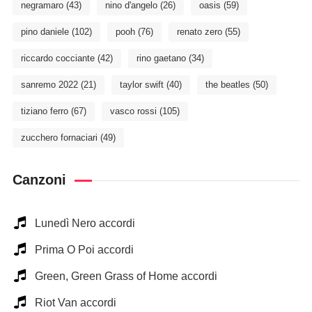
negramaro
(43)
nino d'angelo
(26)
oasis
(59)
pino daniele
(102)
pooh
(76)
renato zero
(55)
riccardo cocciante
(42)
rino gaetano
(34)
sanremo 2022
(21)
taylor swift
(40)
the beatles
(50)
tiziano ferro
(67)
vasco rossi
(105)
zucchero fornaciari
(49)
Canzoni
Lunedì Nero accordi
Prima O Poi accordi
Green, Green Grass of Home accordi
Riot Van accordi