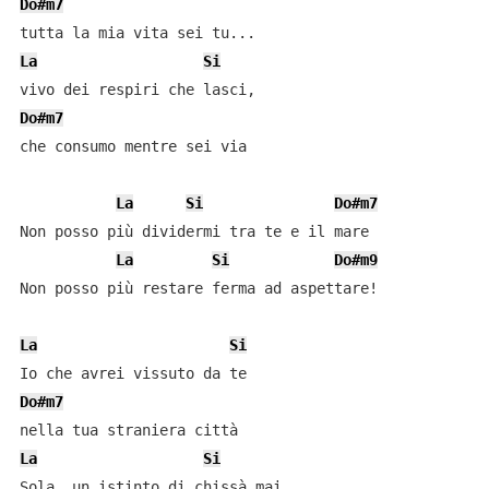
Do#m7
La
Si
Do#m7
che consumo mentre sei via

La
Si
Do#m7
Non posso più dividermi tra te e il mare

La
Si
Do#m9
Non posso più restare ferma ad aspettare!

La
Si
Do#m7
La
Si