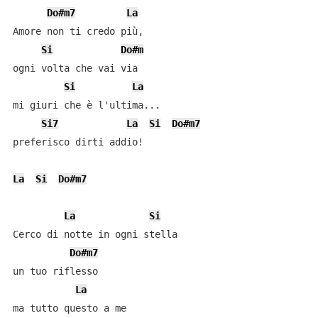
Do#m7
La
Amore non ti credo più,

Si
Do#m
ogni volta che vai via

Si
La
mi giuri che è l'ultima...

Si7
La
Si
Do#m7
preferisco dirti addio!

La
Si
Do#m7
La
Si
Cerco di notte in ogni stella

Do#m7
un tuo riflesso

La
ma tutto questo a me
