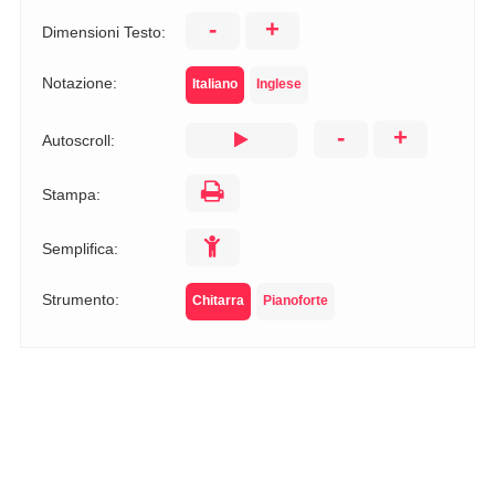
-
+
Dimensioni Testo:
Notazione:
Italiano
Inglese
-
+
Autoscroll:
Stampa:
Semplifica:
Strumento:
Chitarra
Pianoforte