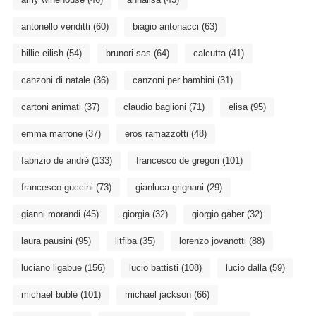
antonello venditti
(60)
biagio antonacci
(63)
billie eilish
(54)
brunori sas
(64)
calcutta
(41)
canzoni di natale
(36)
canzoni per bambini
(31)
cartoni animati
(37)
claudio baglioni
(71)
elisa
(95)
emma marrone
(37)
eros ramazzotti
(48)
fabrizio de andré
(133)
francesco de gregori
(101)
francesco guccini
(73)
gianluca grignani
(29)
gianni morandi
(45)
giorgia
(32)
giorgio gaber
(32)
laura pausini
(95)
litfiba
(35)
lorenzo jovanotti
(88)
luciano ligabue
(156)
lucio battisti
(108)
lucio dalla
(59)
michael bublé
(101)
michael jackson
(66)