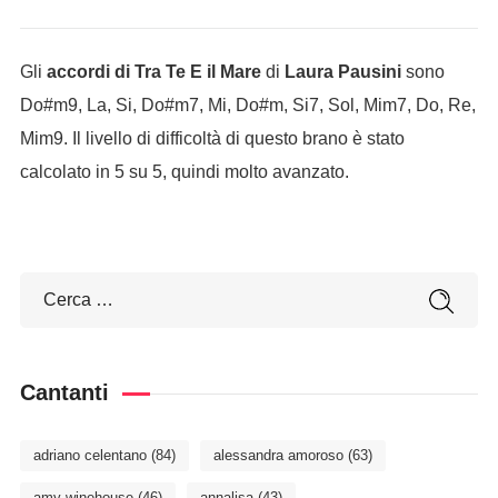
Gli
accordi di Tra Te E il Mare
di
Laura Pausini
sono
Do#m9, La, Si, Do#m7, Mi, Do#m, Si7, Sol, Mim7, Do, Re,
Mim9. Il livello di difficoltà di questo brano è stato
calcolato in 5 su 5, quindi molto avanzato.
Cantanti
adriano celentano
(84)
alessandra amoroso
(63)
amy winehouse
(46)
annalisa
(43)