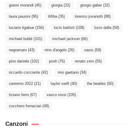
gianni morandi
(45)
giorgia
(32)
giorgio gaber
(32)
laura pausini
(95)
litfiba
(35)
lorenzo jovanotti
(88)
luciano ligabue
(156)
lucio battisti
(108)
lucio dalla
(59)
michael bublé
(101)
michael jackson
(66)
negramaro
(43)
nino d'angelo
(26)
oasis
(59)
pino daniele
(102)
pooh
(76)
renato zero
(55)
riccardo cocciante
(42)
rino gaetano
(34)
sanremo 2022
(21)
taylor swift
(40)
the beatles
(50)
tiziano ferro
(67)
vasco rossi
(105)
zucchero fornaciari
(49)
Canzoni