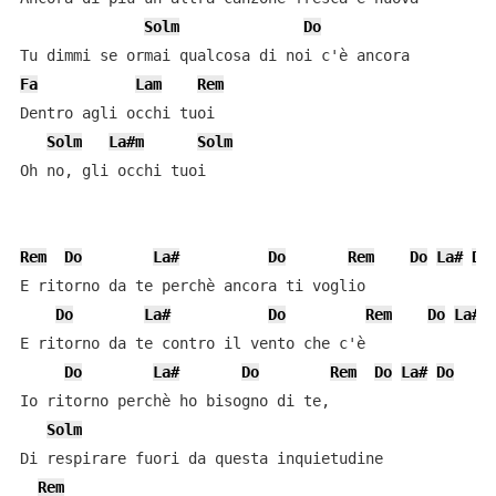
Solm
Do
Fa
Lam
Rem
Dentro agli occhi tuoi

Solm
La#m
Solm
Oh no, gli occhi tuoi

Rem
Do
La#
Do
Rem
Do
La#
Do
E ritorno da te perchè ancora ti voglio

Do
La#
Do
Rem
Do
La#
E ritorno da te contro il vento che c'è

Do
La#
Do
Rem
Do
La#
Do
Io ritorno perchè ho bisogno di te,

Solm
Di respirare fuori da questa inquietudine

Rem