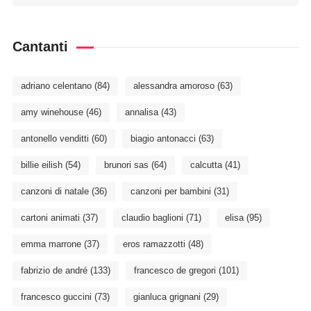
Cantanti
adriano celentano
(84)
alessandra amoroso
(63)
amy winehouse
(46)
annalisa
(43)
antonello venditti
(60)
biagio antonacci
(63)
billie eilish
(54)
brunori sas
(64)
calcutta
(41)
canzoni di natale
(36)
canzoni per bambini
(31)
cartoni animati
(37)
claudio baglioni
(71)
elisa
(95)
emma marrone
(37)
eros ramazzotti
(48)
fabrizio de andré
(133)
francesco de gregori
(101)
francesco guccini
(73)
gianluca grignani
(29)