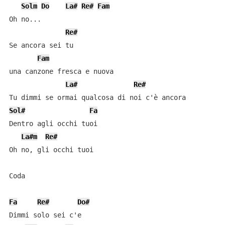
Solm
Do
La#
Re#
Fam
Oh no...

Re#
Se ancora sei tu

Fam
una canzone fresca e nuova

La#
Re#
Sol#
Fa
Dentro agli occhi tuoi

La#m
Re#
Oh no, gli occhi tuoi

Coda

Fa
Re#
Do#
Dimmi solo sei c'e
