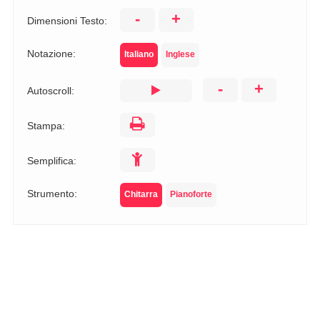
-
+
Dimensioni Testo:
Notazione:
Italiano
Inglese
-
+
Autoscroll:
Stampa:
Semplifica:
Strumento:
Chitarra
Pianoforte