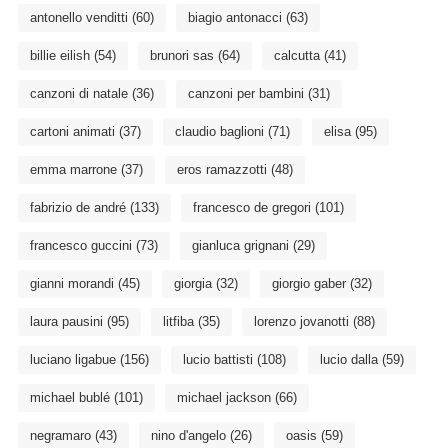
antonello venditti
(60)
biagio antonacci
(63)
billie eilish
(54)
brunori sas
(64)
calcutta
(41)
canzoni di natale
(36)
canzoni per bambini
(31)
cartoni animati
(37)
claudio baglioni
(71)
elisa
(95)
emma marrone
(37)
eros ramazzotti
(48)
fabrizio de andré
(133)
francesco de gregori
(101)
francesco guccini
(73)
gianluca grignani
(29)
gianni morandi
(45)
giorgia
(32)
giorgio gaber
(32)
laura pausini
(95)
litfiba
(35)
lorenzo jovanotti
(88)
luciano ligabue
(156)
lucio battisti
(108)
lucio dalla
(59)
michael bublé
(101)
michael jackson
(66)
negramaro
(43)
nino d'angelo
(26)
oasis
(59)