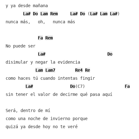
y ya desde mañana

La#
Do
Lam
Rem
La#
Do
 (
La#
Lam
La#
)

nunca más,   oh,   nunca más

Fa
Rem
No puede ser

La#
Do
disimular y negar la evidencia

Lam
Lam7
Re4
Re
como haces tú cuando intentas fingir

La#
Do
(C7)		
Fa
sin tener el valor de decirme qué pasa aquí

Será, dentro de mí

como una noche de invierno porque

quizá ya desde hoy no te veré
