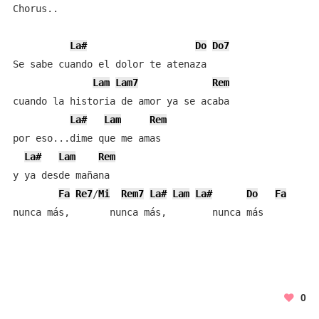
Chorus..

La#
Do
Do7
Se sabe cuando el dolor te atenaza

Lam
Lam7
Rem
cuando la historia de amor ya se acaba

La#
Lam
Rem
por eso...dime que me amas

La#
Lam
Rem
y ya desde mañana

Fa
Re7
/
Mi
Rem7
La#
Lam
La#
Do
Fa
nunca más, 	 nunca más, 	   nunca más
0