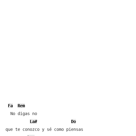
Fa
Rem
  No digas no

La#
Do
que te conozco y sé como piensas
