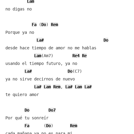
Lam
no digas no

Fa
 (
Do
) 
Rem
Porque ya no

La#
Do
desde hace tiempo de amor no me hablas

Lam
(Am7)	    
Re4
Re
usando el tiempo futuro, ya no

La#
Do
(C7)

ya no sirve decirnos de nuevo

La#
Lam
Rem
, 
La#
Lam
La#
te quiero amor

Do
Do7
Por qué tu sonreír

Fa
	(
Do
)	   
Rem
cada mañana ya no es para mi
