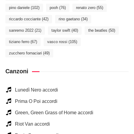
pino daniele
(102)
pooh
(76)
renato zero
(55)
riccardo cocciante
(42)
rino gaetano
(34)
sanremo 2022
(21)
taylor swift
(40)
the beatles
(50)
tiziano ferro
(67)
vasco rossi
(105)
zucchero fornaciari
(49)
Canzoni
Lunedì Nero accordi
Prima O Poi accordi
Green, Green Grass of Home accordi
Riot Van accordi