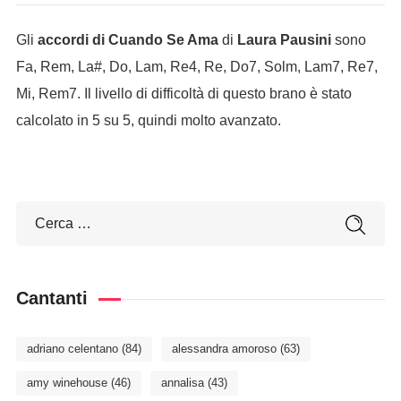
Gli
accordi di Cuando Se Ama
di
Laura Pausini
sono
Fa, Rem, La#, Do, Lam, Re4, Re, Do7, Solm, Lam7, Re7,
Mi, Rem7. Il livello di difficoltà di questo brano è stato
calcolato in 5 su 5, quindi molto avanzato.
Cantanti
adriano celentano
(84)
alessandra amoroso
(63)
amy winehouse
(46)
annalisa
(43)