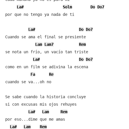
La#
Solm
Do
Do7
por que no tengo ya nada de ti

La#
Do
Do7
Cuando se ama el final se presiente

Lam
Lam7
Rem
se nota un frío, un vacío tan triste

La#
Do
Do7
como en un film se adivina la escena

Fa
Re
cuando se va...oh no

Se sabe cuando la historia concluye

si con excusas mis ojos rehuyes

La#
Lam
Rem
por eso...dime que me amas

La#
Lam
Rem