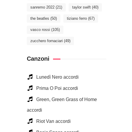
sanremo 2022
(21)
taylor swift
(40)
the beatles
(50)
tiziano ferro
(67)
vasco rossi
(105)
zucchero fornaciari
(49)
Canzoni
Lunedì Nero accordi
Prima O Poi accordi
Green, Green Grass of Home
accordi
Riot Van accordi