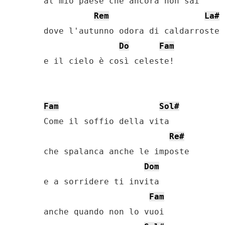
al mio paese che ancora non sai

Rem
La#
dove l'autunno odora di caldarroste

Do
Fam
e il cielo è così celeste!

Fam
Sol#
Come il soffio della vita

Re#
che spalanca anche le imposte

Dom
e a sorridere ti invita

Fam
anche quando non lo vuoi
