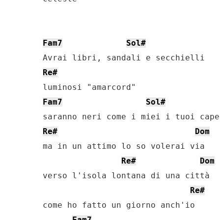
Fam7
Sol#
Re#
Fam7
Sol#
Re#
Dom
ma in un attimo lo so volerai via

Re#
Dom
verso l'isola lontana di una città

Re#
come ho fatto un giorno anch'io

Fam7