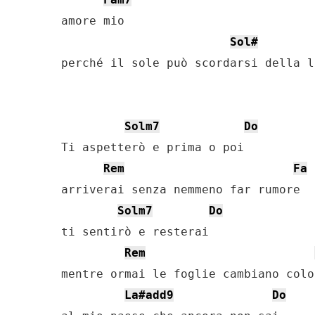
amore mio

Sol#
perché il sole può scordarsi della lu
Solm7
Do
Ti aspetterò e prima o poi

Rem
Fa
arriverai senza nemmeno far rumore

Solm7
Do
ti sentirò e resterai

Rem
mentre ormai le foglie cambiano color
La#add9
Do