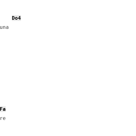
Do4
na

Fa
e
