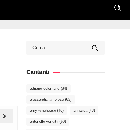
Cantanti
adriano celentano
(84)
alessandra amoroso
(63)
amy winehouse
(46)
annalisa
(43)
antonello venditti
(60)