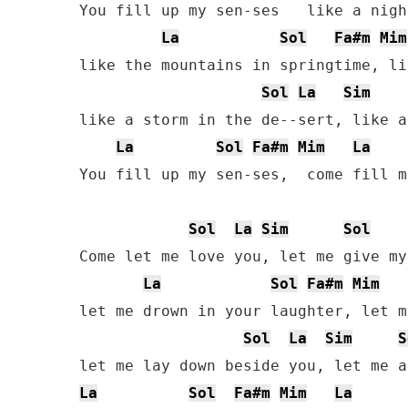
You fill up my sen-ses   like a nigh
La
Sol
Fa#m
Mim
like the mountains in springtime, li
Sol
La
Sim
like a storm in the de--sert, like a
La
Sol
Fa#m
Mim
La
You fill up my sen-ses,  come fill m
Sol
La
Sim
Sol
Come let me love you, let me give my
La
Sol
Fa#m
Mim
let me drown in your laughter, let m
Sol
La
Sim
S
La
Sol
Fa#m
Mim
La