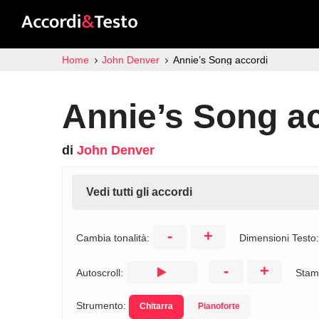
Home
John Denver
Annie’s Song accordi
Annie’s Song a
di
John Denver
Vedi tutti gli accordi
-
+
Cambia tonalità:
Dimensioni Testo
-
+
Autoscroll:
Stam
Strumento:
Chitarra
Pianoforte