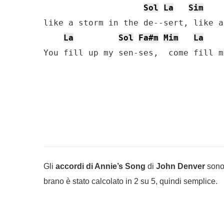
Sol
La
Sim
like a storm in the de--sert, like a
La
Sol
Fa#m
Mim
La
You fill up my sen-ses,  come fill m
Gli
accordi di Annie’s Song
di
John Denver
sono 
brano è stato calcolato in 2 su 5, quindi semplice.