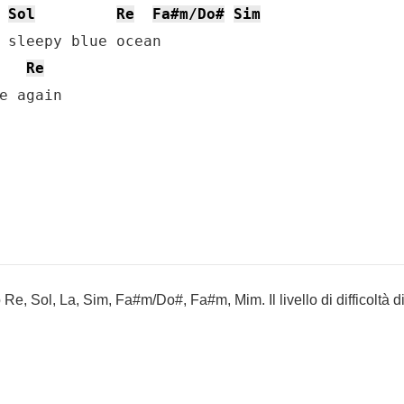
Sol
Re
Fa#m/Do#
Sim
 sleepy blue ocean

Re
e again

Re, Sol, La, Sim, Fa#m/Do#, Fa#m, Mim. Il livello di difficoltà d