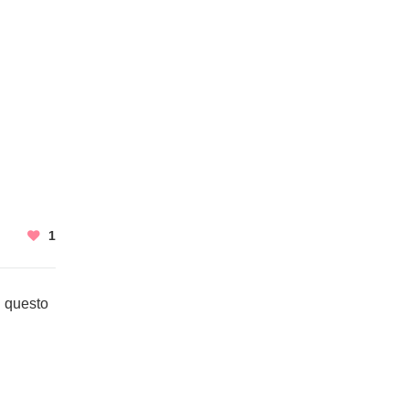
1
i questo