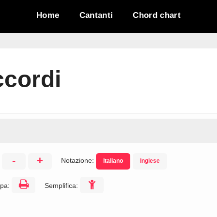
Home
Cantanti
Chord chart
ccordi
-
+
Notazione:
Italiano
Inglese
:
pa:
Semplifica: