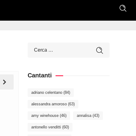
Cantanti
adriano celentano
(84)
alessandra amoroso
(63)
amy winehouse
(46)
annalisa
(43)
antonello venditti
(60)