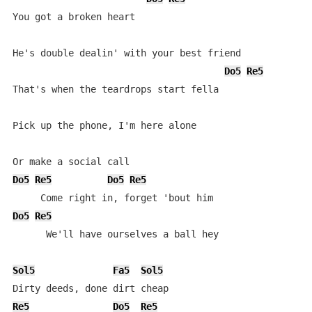
You got a broken heart

He's double dealin' with your best friend

Do5
Re5
That's when the teardrops start fella

Pick up the phone, I'm here alone

Do5
Re5
Do5
Re5
Do5
Re5
      We'll have ourselves a ball hey

Sol5
Fa5
Sol5
Re5
Do5
Re5