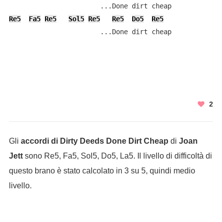
Re5
Fa5
Re5
Sol5
Re5
Re5
Do5
Re5
                       ...Done dirt cheap

2
Gli
accordi di Dirty Deeds Done Dirt Cheap
di
Joan
Jett
sono Re5, Fa5, Sol5, Do5, La5. Il livello di difficoltà di
questo brano è stato calcolato in 3 su 5, quindi medio
livello.