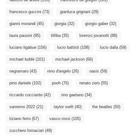
francesco guccini
(73)
gianluca grignani
(29)
gianni morandi
(45)
giorgia
(32)
giorgio gaber
(32)
laura pausini
(95)
litfiba
(35)
lorenzo jovanotti
(88)
luciano ligabue
(156)
lucio battisti
(108)
lucio dalla
(59)
michael bublé
(101)
michael jackson
(66)
negramaro
(43)
nino d'angelo
(26)
oasis
(59)
pino daniele
(102)
pooh
(76)
renato zero
(55)
riccardo cocciante
(42)
rino gaetano
(34)
sanremo 2022
(21)
taylor swift
(40)
the beatles
(50)
tiziano ferro
(67)
vasco rossi
(105)
zucchero fornaciari
(49)