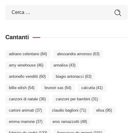
Cantanti
adriano celentano
(84)
alessandra amoroso
(63)
amy winehouse
(46)
annalisa
(43)
antonello venditti
(60)
biagio antonacci
(63)
billie eilish
(54)
brunori sas
(64)
calcutta
(41)
canzoni di natale
(36)
canzoni per bambini
(31)
cartoni animati
(37)
claudio baglioni
(71)
elisa
(95)
emma marrone
(37)
eros ramazzotti
(48)
fabrizio de andré
(133)
francesco de gregori
(101)