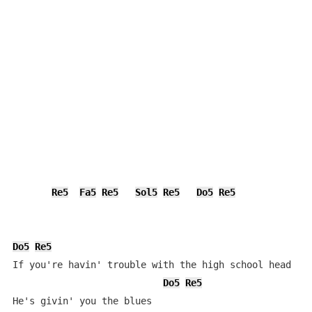
Re5
Fa5
Re5
Sol5
Re5
Do5
Re5
Do5
Re5
If you're havin' trouble with the high school head

Do5
Re5
He's givin' you the blues
