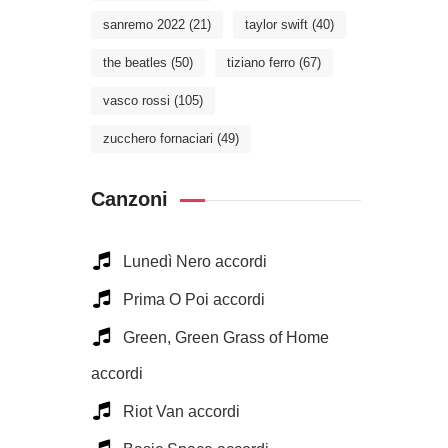
sanremo 2022
(21)
taylor swift
(40)
the beatles
(50)
tiziano ferro
(67)
vasco rossi
(105)
zucchero fornaciari
(49)
Canzoni
Lunedì Nero accordi
Prima O Poi accordi
Green, Green Grass of Home
accordi
Riot Van accordi