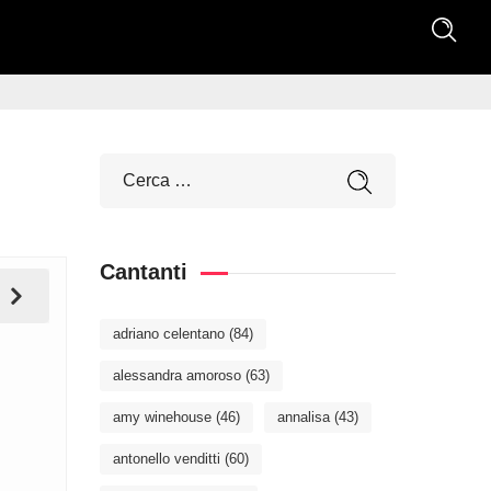
Cantanti
adriano celentano
(84)
alessandra amoroso
(63)
amy winehouse
(46)
annalisa
(43)
antonello venditti
(60)