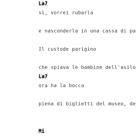
La7
    sì, vorrei rubarla

    e nasconderla in una cassa di pa
    Il custode parigino

    che spiava le bambine dell'asilo

La7
    ora ha la bocca

    piena di biglietti del museo, de
Mi