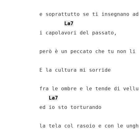
    e soprattutto se ti insegnano ad
La7
    i capolavori del passato,

    però è un peccato che tu non li 
    E la cultura mi sorride

    fra le ombre e le tende di vellut
La7
    ed io sto torturando

    la tela col rasoio e con le ungh