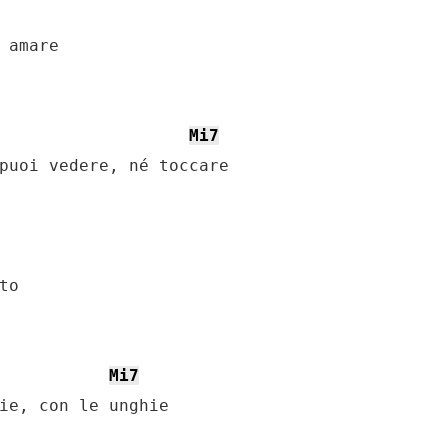
 amare

Mi7
puoi vedere, né toccare

o

Mi7
ie, con le unghie
