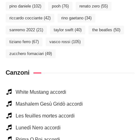
pino daniele
(102)
pooh
(76)
renato zero
(55)
riccardo cocciante
(42)
rino gaetano
(34)
sanremo 2022
(21)
taylor swift
(40)
the beatles
(50)
tiziano ferro
(67)
vasco rossi
(105)
zucchero fornaciari
(49)
Canzoni
White Mustang accordi
Mashalem Gesù Gridò accordi
Les feuilles mortes accordi
Lunedì Nero accordi
Prima O Poi accordi