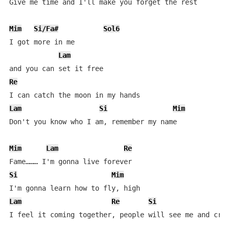
Give me time and I'll make you forget the rest

Mim
Si/Fa#
Sol6
I got more in me

Lam
Re
Lam
Si
Mim
Don't you know who I am, remember my name

Mim
Lam
Re
Si
Mim
Lam
Re
Si
I feel it coming together, people will see me and cry
