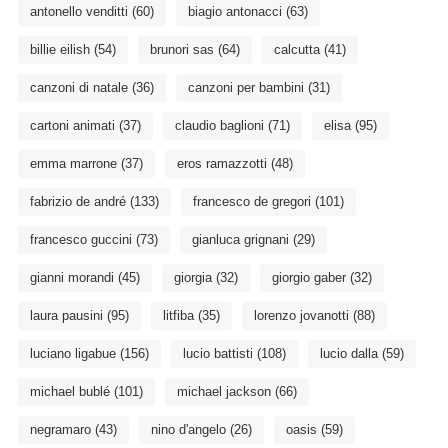
antonello venditti
(60)
biagio antonacci
(63)
billie eilish
(54)
brunori sas
(64)
calcutta
(41)
canzoni di natale
(36)
canzoni per bambini
(31)
cartoni animati
(37)
claudio baglioni
(71)
elisa
(95)
emma marrone
(37)
eros ramazzotti
(48)
fabrizio de andré
(133)
francesco de gregori
(101)
francesco guccini
(73)
gianluca grignani
(29)
gianni morandi
(45)
giorgia
(32)
giorgio gaber
(32)
laura pausini
(95)
litfiba
(35)
lorenzo jovanotti
(88)
luciano ligabue
(156)
lucio battisti
(108)
lucio dalla
(59)
michael bublé
(101)
michael jackson
(66)
negramaro
(43)
nino d'angelo
(26)
oasis
(59)