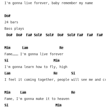
I'm gonna live forever, baby remember my name

Do#
24 bars

Bass plays

Do#
Do#
Fa#
Sol#
Sol#
Do#
Sol#
Fa#
Fa#
Fa#
  x4
Mim
Lam
Re
Si
Mim
Lam
Re
Si
I feel it coming together, people will see me and cry

Mim
Lam
Re
Si
Mim