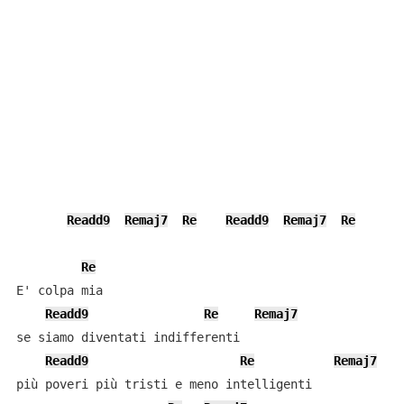
Readd9
Remaj7
Re
Readd9
Remaj7
Re
Re
E' colpa mia

Readd9
Re
Remaj7
se siamo diventati indifferenti

Readd9
Re
Remaj7
più poveri più tristi e meno intelligenti
