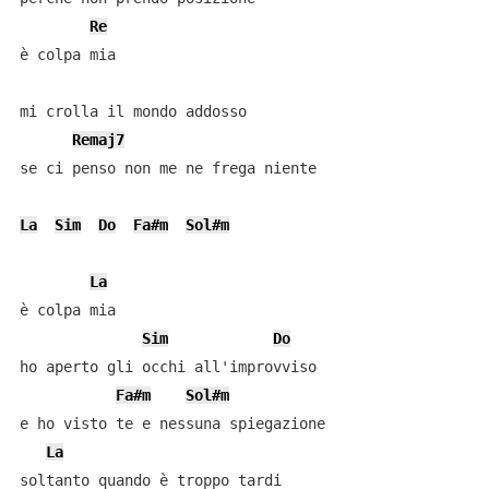
Re
è colpa mia

mi crolla il mondo addosso

Remaj7
se ci penso non me ne frega niente

La
Sim
Do
Fa#m
Sol#m
La
è colpa mia

Sim
Do
ho aperto gli occhi all'improvviso

Fa#m
Sol#m
e ho visto te e nessuna spiegazione

La