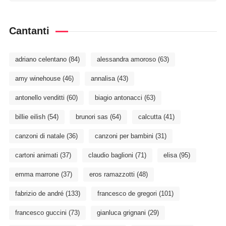
Cantanti
adriano celentano
(84)
alessandra amoroso
(63)
amy winehouse
(46)
annalisa
(43)
antonello venditti
(60)
biagio antonacci
(63)
billie eilish
(54)
brunori sas
(64)
calcutta
(41)
canzoni di natale
(36)
canzoni per bambini
(31)
cartoni animati
(37)
claudio baglioni
(71)
elisa
(95)
emma marrone
(37)
eros ramazzotti
(48)
fabrizio de andré
(133)
francesco de gregori
(101)
francesco guccini
(73)
gianluca grignani
(29)