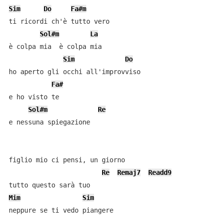
Sim
Do
Fa#m
ti ricordi ch'è tutto vero

Sol#m
La
è colpa mia  è colpa mia

Sim
Do
ho aperto gli occhi all'improvviso

Fa#
e ho visto te

Sol#m
Re
e nessuna spiegazione

figlio mio ci pensi, un giorno

Re
Remaj7
Readd9
Mim
Sim
neppure se ti vedo piangere
