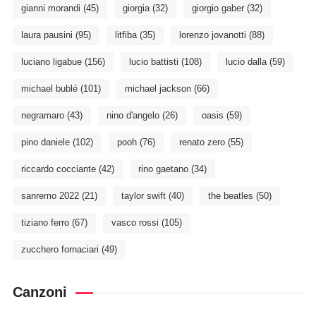
gianni morandi
(45)
giorgia
(32)
giorgio gaber
(32)
laura pausini
(95)
litfiba
(35)
lorenzo jovanotti
(88)
luciano ligabue
(156)
lucio battisti
(108)
lucio dalla
(59)
michael bublé
(101)
michael jackson
(66)
negramaro
(43)
nino d'angelo
(26)
oasis
(59)
pino daniele
(102)
pooh
(76)
renato zero
(55)
riccardo cocciante
(42)
rino gaetano
(34)
sanremo 2022
(21)
taylor swift
(40)
the beatles
(50)
tiziano ferro
(67)
vasco rossi
(105)
zucchero fornaciari
(49)
Canzoni