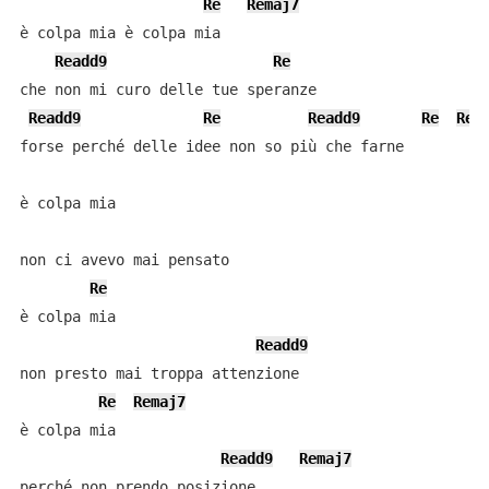
Re
Remaj7
è colpa mia è colpa mia

Readd9
Re
che non mi curo delle tue speranze

Readd9
Re
Readd9
Re
Rem
forse perché delle idee non so più che farne

è colpa mia

non ci avevo mai pensato

Re
è colpa mia

Readd9
non presto mai troppa attenzione

Re
Remaj7
è colpa mia

Readd9
Remaj7
perché non prendo posizione
