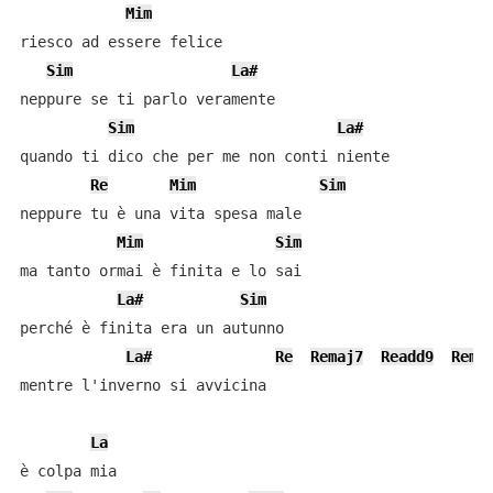
Mim
riesco ad essere felice

Sim
La#
neppure se ti parlo veramente

Sim
La#
quando ti dico che per me non conti niente

Re
Mim
Sim
neppure tu è una vita spesa male

Mim
Sim
ma tanto ormai è finita e lo sai

La#
Sim
perché è finita era un autunno

La#
Re
Remaj7
Readd9
Rema
mentre l'inverno si avvicina

La
è colpa mia
