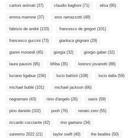
cartoni animati
(37)
claudio baglioni
(71)
elisa
(95)
emma marrone
(37)
eros ramazzotti
(48)
fabrizio de andré
(133)
francesco de gregori
(101)
francesco guccini
(73)
gianluca grignani
(29)
gianni morandi
(45)
giorgia
(32)
giorgio gaber
(32)
laura pausini
(95)
litfiba
(35)
lorenzo jovanotti
(88)
luciano ligabue
(156)
lucio battisti
(108)
lucio dalla
(59)
michael bublé
(101)
michael jackson
(66)
negramaro
(43)
nino d'angelo
(26)
oasis
(59)
pino daniele
(102)
pooh
(76)
renato zero
(55)
riccardo cocciante
(42)
rino gaetano
(34)
sanremo 2022
(21)
taylor swift
(40)
the beatles
(50)