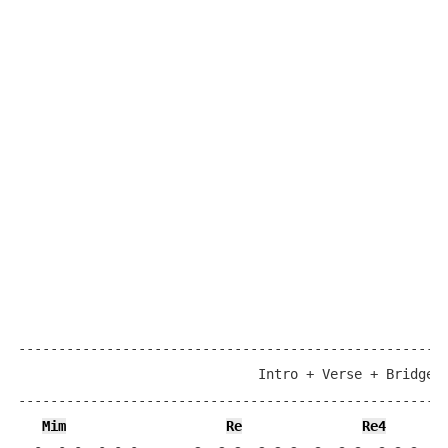
------------------------------------------------------
                              Intro + Verse + Bridge  
------------------------------------------------------
Mim
Re
Re4