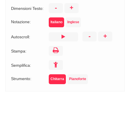
-
+
Dimensioni Testo:
Notazione:
Italiano
Inglese
-
+
Autoscroll:
Stampa:
Semplifica:
Strumento:
Chitarra
Pianoforte