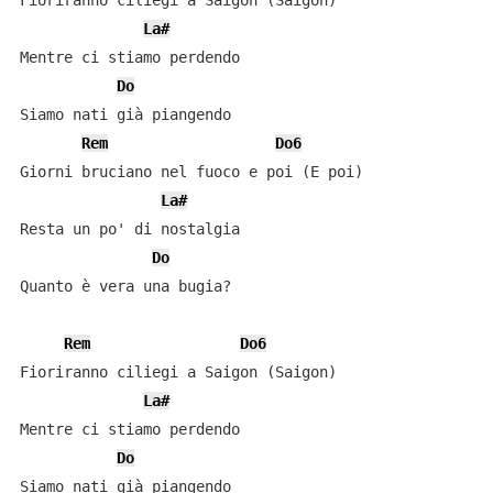
Fioriranno ciliegi a Saigon (Saigon)

La#
Mentre ci stiamo perdendo

Do
Siamo nati già piangendo

Rem
Do6
Giorni bruciano nel fuoco e poi (E poi)

La#
Resta un po' di nostalgia

Do
Quanto è vera una bugia?

Rem
Do6
Fioriranno ciliegi a Saigon (Saigon)

La#
Mentre ci stiamo perdendo

Do
Siamo nati già piangendo
