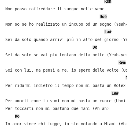
Rem
Non posso raffreddare il sangue nelle vene

Do6
Non so se ho realizzato un incubo od un sogno (Yeah-ye
La#
Sei da solo quando arrivi più in alto del giorno (Yeah
Do
Sei da solo se vai più lontano della notte (Yeah-yeah)
Rem
Sei con lui, ma pensi a me, io spero delle volte (Uoh)
Do
Per ridarmi indietro il tempo non mi basta un Rolex (U
La#
Per amarti come tu vuoi non mi basta un cuore (Uno)

Per toccarti non mi bastano due mani (Ah-ah)

Do
R
In amor vince chi fugge, io sto volando a Miami (Ahah)