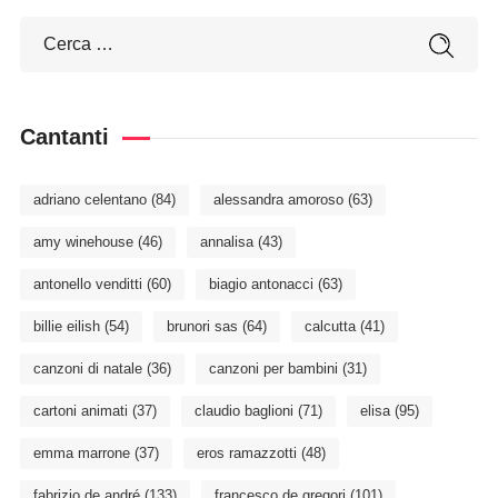
Cantanti
adriano celentano
(84)
alessandra amoroso
(63)
amy winehouse
(46)
annalisa
(43)
antonello venditti
(60)
biagio antonacci
(63)
billie eilish
(54)
brunori sas
(64)
calcutta
(41)
canzoni di natale
(36)
canzoni per bambini
(31)
cartoni animati
(37)
claudio baglioni
(71)
elisa
(95)
emma marrone
(37)
eros ramazzotti
(48)
fabrizio de andré
(133)
francesco de gregori
(101)