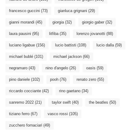
francesco guccini
(73)
gianluca grignani
(29)
gianni morandi
(45)
giorgia
(32)
giorgio gaber
(32)
laura pausini
(95)
litfiba
(35)
lorenzo jovanotti
(88)
luciano ligabue
(156)
lucio battisti
(108)
lucio dalla
(59)
michael bublé
(101)
michael jackson
(66)
negramaro
(43)
nino d'angelo
(26)
oasis
(59)
pino daniele
(102)
pooh
(76)
renato zero
(55)
riccardo cocciante
(42)
rino gaetano
(34)
sanremo 2022
(21)
taylor swift
(40)
the beatles
(50)
tiziano ferro
(67)
vasco rossi
(105)
zucchero fornaciari
(49)