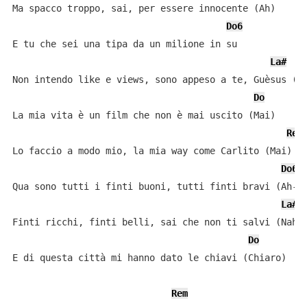
Ma spacco troppo, sai, per essere innocente (Ah)

Do6
E tu che sei una tipa da un milione in su

La#
Non intendo like e views, sono appeso a te, Guèsus (Uh
Do
La mia vita è un film che non è mai uscito (Mai)

Rem
Lo faccio a modo mio, la mia way come Carlito (Mai)

Do6
Qua sono tutti i finti buoni, tutti finti bravi (Ah-ah
La#
Finti ricchi, finti belli, sai che non ti salvi (Nah)

Do
E di questa città mi hanno dato le chiavi (Chiaro)

Rem