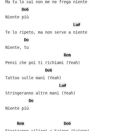
Ma tu lo sai non me ne frega niente

Do6
Niente più

La#
Te lo ripeto, ma non serve a niente

Do
Niente, tu

Rem
Pensi che poi ti richiami (Yeah)

Do6
Tattoo sulle mani (Yeah)

La#
Stringeranno altre mani (Yeah)

Do
Niente più

Rem
Do6