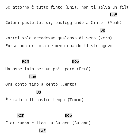
Se attorno è tutto finto (Ehi), non ti salva un filtro
La#
Colori pastello, sì, pasteggiando a Ginto' (Yeah)

Do
Vorrei solo accadesse qualcosa di vero (Vero)

Forse non eri mia nemmeno quando ti stringevo

Rem
Do6
Ho aspettato per un po', però (Però)

La#
Ora conto fino a cento (Cento)

Do
È scaduto il nostro tempo (Tempo)

Rem
Do6
Fioriranno ciliegi a Saigon (Saigon)

La#