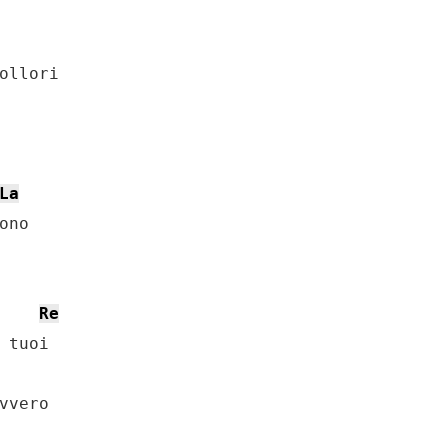
ollori

La
no

Re
 tuoi

vvero
