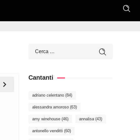
Cantanti
adriano celentano
(84)
alessandra amoroso
(63)
amy winehouse
(46)
annalisa
(43)
antonello venditti
(60)