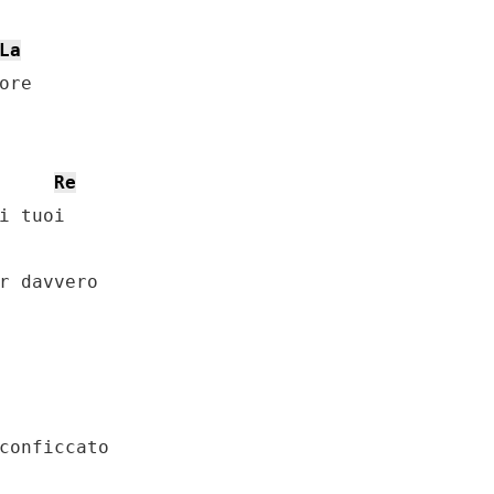
La
re

Re
i tuoi

r davvero

conficcato
