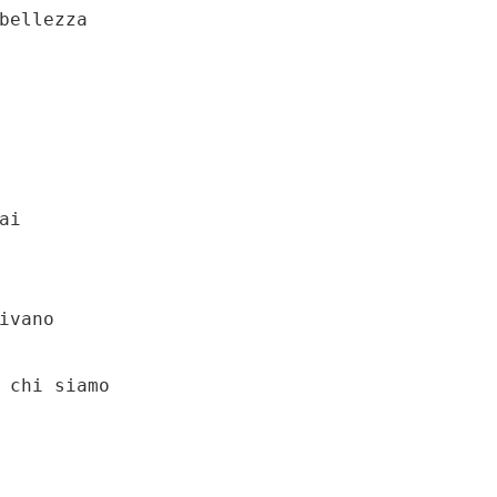
bellezza

i 

ivano

 chi siamo
