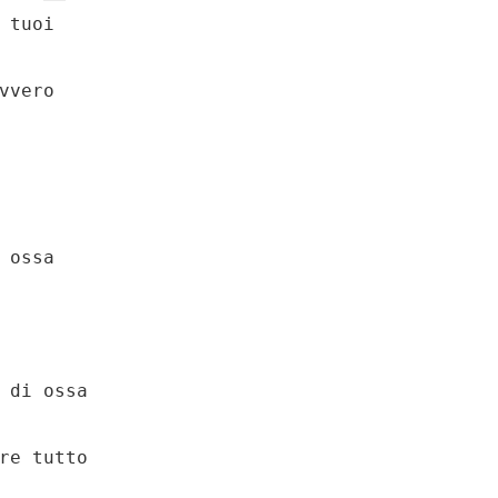
 tuoi

vvero

 ossa

 di ossa

re tutto
