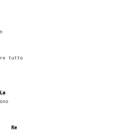
 

re tutto

La
no

Re