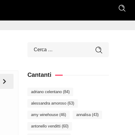
Cantanti
adriano celentano
(84)
alessandra amoroso
(63)
amy winehouse
(46)
annalisa
(43)
antonello venditti
(60)