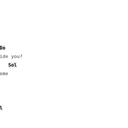
Do
Sol
me

l