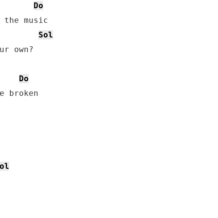
Do
Sol
ur own?

Do
ol