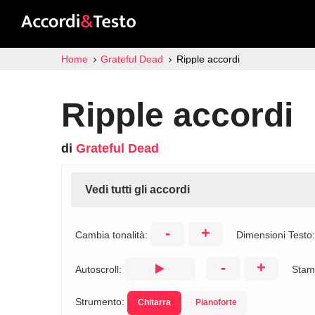
Home
Grateful Dead
Ripple accordi
Ripple accordi
di
Grateful Dead
Vedi tutti gli accordi
-
+
Cambia tonalità:
Dimensioni Testo
-
+
Autoscroll:
Stam
Strumento:
Chitarra
Pianoforte