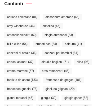
Cantanti
adriano celentano
(84)
alessandra amoroso
(63)
amy winehouse
(46)
annalisa
(43)
antonello venditti
(60)
biagio antonacci
(63)
billie eilish
(54)
brunori sas
(64)
calcutta
(41)
canzoni di natale
(36)
canzoni per bambini
(31)
cartoni animati
(37)
claudio baglioni
(71)
elisa
(95)
emma marrone
(37)
eros ramazzotti
(48)
fabrizio de andré
(133)
francesco de gregori
(101)
francesco guccini
(73)
gianluca grignani
(29)
gianni morandi
(45)
giorgia
(32)
giorgio gaber
(32)