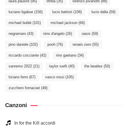
laura pausini
(95)
litfiba
(35)
lorenzo jovanotti
(88)
luciano ligabue
(156)
lucio battisti
(108)
lucio dalla
(59)
michael bublé
(101)
michael jackson
(66)
negramaro
(43)
nino d'angelo
(26)
oasis
(59)
pino daniele
(102)
pooh
(76)
renato zero
(55)
riccardo cocciante
(42)
rino gaetano
(34)
sanremo 2022
(21)
taylor swift
(40)
the beatles
(50)
tiziano ferro
(67)
vasco rossi
(105)
zucchero fornaciari
(49)
Canzoni
In for the Kill accordi