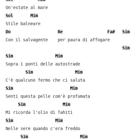
Sol
Mim
Do
Re
Fa#
Sim
D
Con il salvagente    per paura di affogare

Sim
D
Sim
Mim
Sopra i ponti delle autostrade

Sim
Mim
Sim
Mim
Senti questa pelle com'è profumata

Sim
Mim
Sim
Mim
Nelle sere quando c'era freddo

Sim
Mim