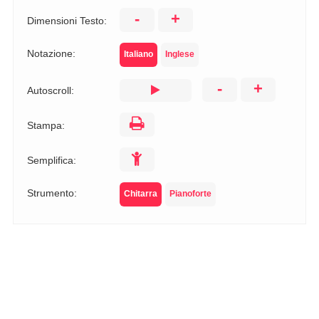
-
+
Dimensioni Testo:
Notazione:
Italiano
Inglese
-
+
Autoscroll:
Stampa:
Semplifica:
Strumento:
Chitarra
Pianoforte