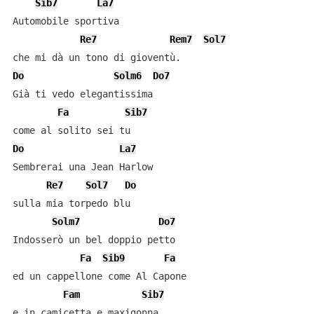
Sib7
La7
Automobile sportiva

Re7
Rem7
Sol7
Do
Solm6
Do7
Già ti vedo elegantissima

Fa
Sib7
Do
La7
Sembrerai una Jean Harlow

Re7
Sol7
Do
sulla mia torpedo blu

Solm7
Do7
Indosserò un bel doppio petto

Fa
Sib9
Fa
ed un cappellone come Al Capone

Fam
Sib7
e in camicetta e maxigonna
