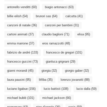
antonello venditti
(60)
biagio antonacci
(63)
billie eilish
(54)
brunori sas
(64)
calcutta
(41)
canzoni di natale
(36)
canzoni per bambini
(31)
cartoni animati
(37)
claudio baglioni
(71)
elisa
(95)
emma marrone
(37)
eros ramazzotti
(48)
fabrizio de andré
(133)
francesco de gregori
(101)
francesco guccini
(73)
gianluca grignani
(29)
gianni morandi
(45)
giorgia
(32)
giorgio gaber
(32)
laura pausini
(95)
litfiba
(35)
lorenzo jovanotti
(88)
luciano ligabue
(156)
lucio battisti
(108)
lucio dalla
(59)
michael bublé
(101)
michael jackson
(66)
negramaro
(43)
nino d'angelo
(26)
oasis
(59)