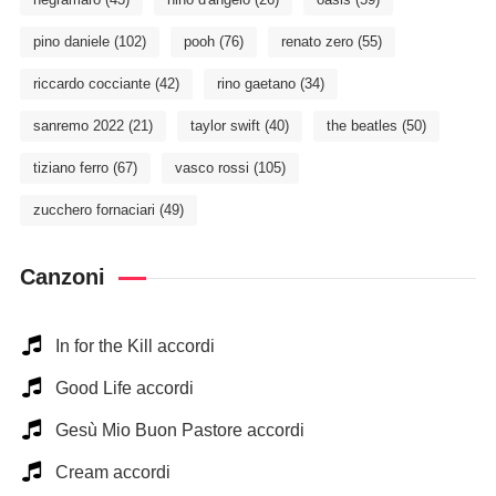
pino daniele
(102)
pooh
(76)
renato zero
(55)
riccardo cocciante
(42)
rino gaetano
(34)
sanremo 2022
(21)
taylor swift
(40)
the beatles
(50)
tiziano ferro
(67)
vasco rossi
(105)
zucchero fornaciari
(49)
Canzoni
In for the Kill accordi
Good Life accordi
Gesù Mio Buon Pastore accordi
Cream accordi